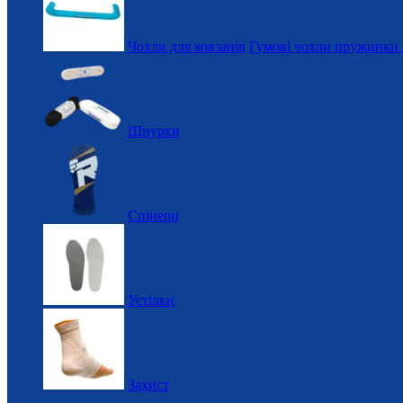
Чохли для ковзанів
Гумові чохли пружинки 
Шнурки
Спінери
Устілки
Захист