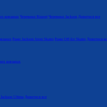
их ковзанах
Черевики Risport
Черевики Jackson
Дивитися все
овзанах
Рами Jackson Atom Skates
Рами Off-Ice Skates
Дивитися в
вих ковзанах
Jackson Ultima
Дивитися все