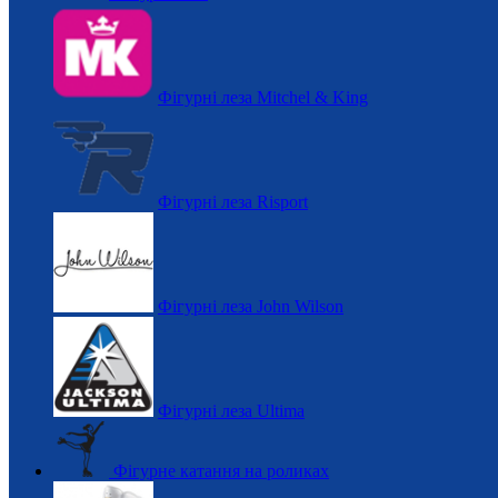
Фігурні леза Mitchel & King
Фігурні леза Risport
Фігурні леза John Wilson
Фігурні леза Ultima
Фігурне катання на роликах