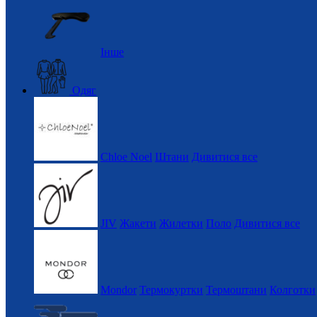
Інше
Одяг
Chloe Noel
Штани
Дивитися все
JIV
Жакети
Жилетки
Поло
Дивитися все
Mondor
Термокуртки
Термоштани
Колготки