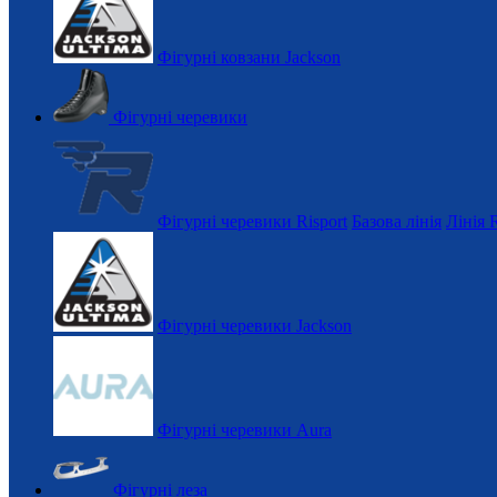
Фігурні ковзани Jackson
Фігурні черевики
Фігурні черевики Risport
Базова лінія
Лінія 
Фігурні черевики Jackson
Фігурні черевики Aura
Фігурні леза