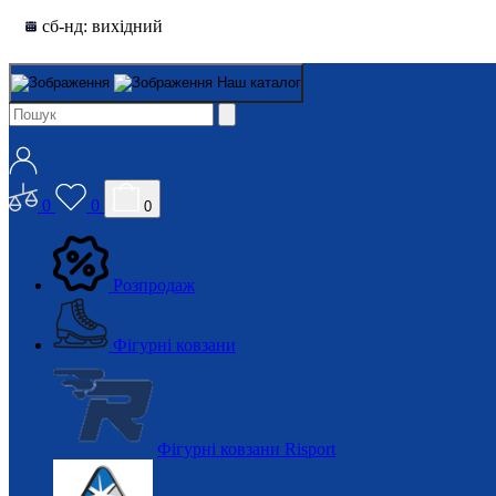
сб-нд: вихідний
Наш каталог
0
0
0
Розпродаж
Фігурні ковзани
Фігурні ковзани Risport