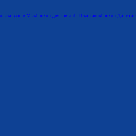
для ковзанів
М'які чохли для ковзанів
Пластикові чохли
Дивитися