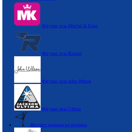
Фігурні леза Mitchel & King
Фігурні леза Risport
Фігурні леза John Wilson
Фігурні леза Ultima
Фігурне катання на роликах