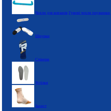
Чохли для ковзанів
Гумові чохли пружинки 
Шнурки
Спінери
Устілки
Захист