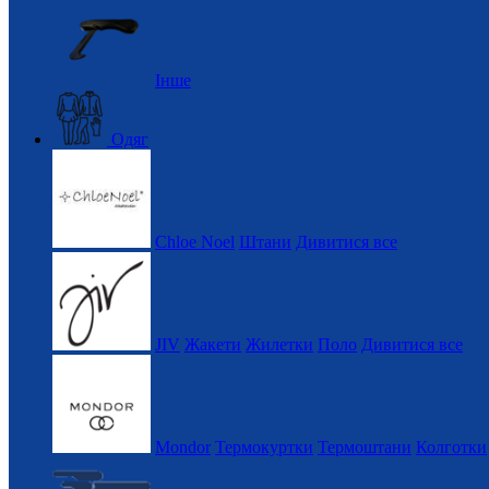
Інше
Одяг
Chloe Noel
Штани
Дивитися все
JIV
Жакети
Жилетки
Поло
Дивитися все
Mondor
Термокуртки
Термоштани
Колготки