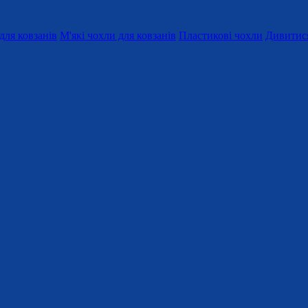
для ковзанів
М'які чохли для ковзанів
Пластикові чохли
Дивитися