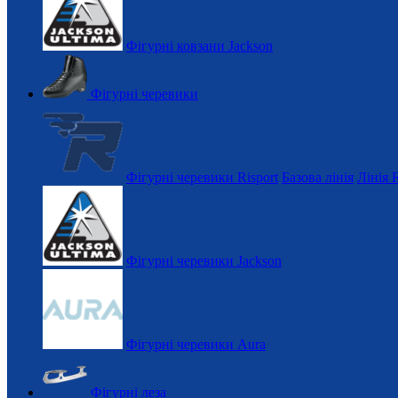
Фігурні ковзани Jackson
Фігурні черевики
Фігурні черевики Risport
Базова лінія
Лінія 
Фігурні черевики Jackson
Фігурні черевики Aura
Фігурні леза