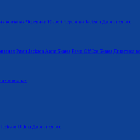
их ковзанах
Черевики Risport
Черевики Jackson
Дивитися все
овзанах
Рами Jackson Atom Skates
Рами Off-Ice Skates
Дивитися в
вих ковзанах
Jackson Ultima
Дивитися все