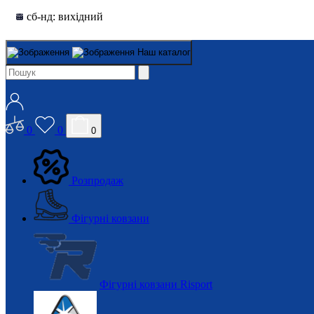
сб-нд: вихідний
Наш каталог
0
0
0
Розпродаж
Фігурні ковзани
Фігурні ковзани Risport