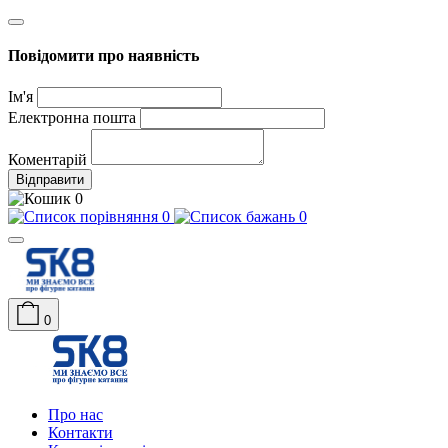
Повідомити про наявність
Ім'я
Електронна пошта
Коментарій
Відправити
0
0
0
0
Про нас
Контакти