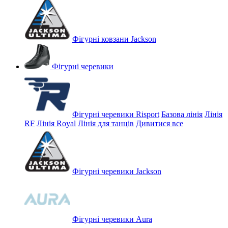
Фігурні ковзани Jackson
Фігурні черевики
Фігурні черевики Risport
Базова лінія
Лінія
RF
Лінія Royal
Лінія для танців
Дивитися все
Фігурні черевики Jackson
Фігурні черевики Aura