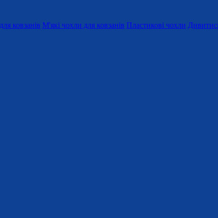
для ковзанів
М'які чохли для ковзанів
Пластикові чохли
Дивитися