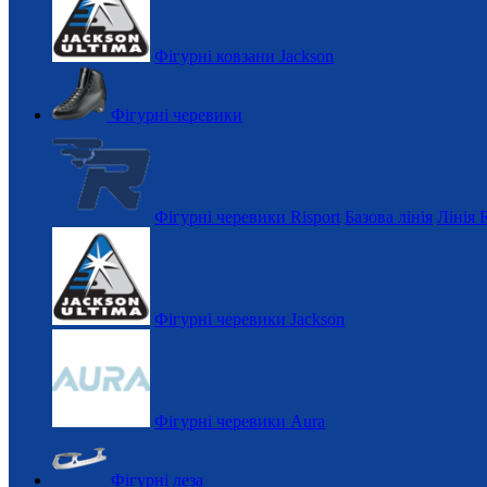
Фігурні ковзани Jackson
Фігурні черевики
Фігурні черевики Risport
Базова лінія
Лінія 
Фігурні черевики Jackson
Фігурні черевики Aura
Фігурні леза