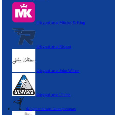
Фігурні леза Mitchel & King
Фігурні леза Risport
Фігурні леза John Wilson
Фігурні леза Ultima
Фігурне катання на роликах