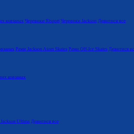
их ковзанах
Черевики Risport
Черевики Jackson
Дивитися все
овзанах
Рами Jackson Atom Skates
Рами Off-Ice Skates
Дивитися в
вих ковзанах
Jackson Ultima
Дивитися все