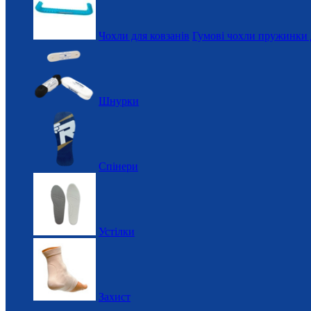
Чохли для ковзанів
Гумові чохли пружинки 
Шнурки
Спінери
Устілки
Захист