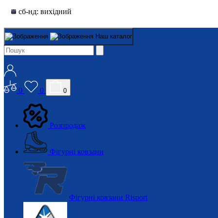
сб-нд: вихідний
Наш каталог
0
0
0
Розпродаж
Фігурні ковзани
Фігурні ковзани Risport