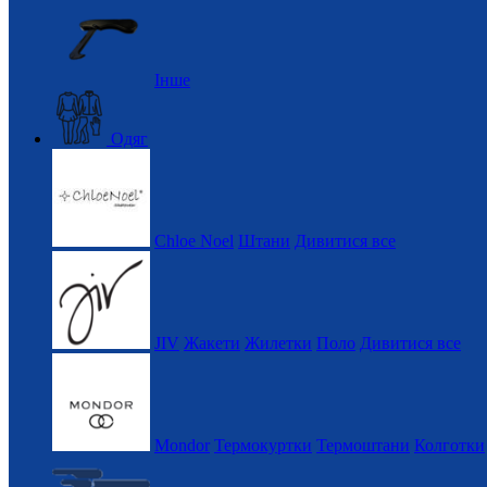
Інше
Одяг
Chloe Noel
Штани
Дивитися все
JIV
Жакети
Жилетки
Поло
Дивитися все
Mondor
Термокуртки
Термоштани
Колготки