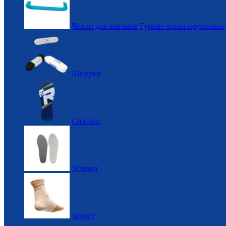
Чохли для ковзанів
Гумові чохли пружинки 
Шнурки
Спінери
Устілки
Захист