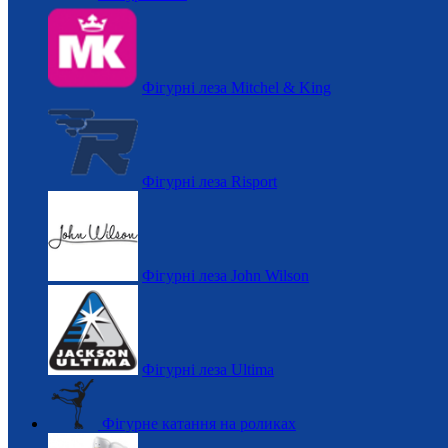
Фігурні леза Mitchel & King
Фігурні леза Risport
Фігурні леза John Wilson
Фігурні леза Ultima
Фігурне катання на роликах