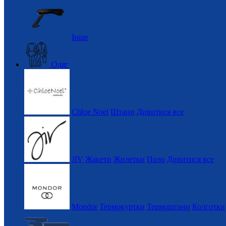
Інше
Одяг
Chloe Noel
Штани
Дивитися все
JIV
Жакети
Жилетки
Поло
Дивитися все
Mondor
Термокуртки
Термоштани
Колготки