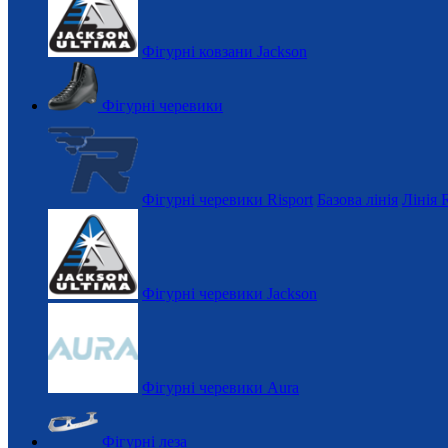
Фігурні ковзани Jackson
Фігурні черевики
Фігурні черевики Risport
Базова лінія
Лінія 
Фігурні черевики Jackson
Фігурні черевики Aura
Фігурні леза