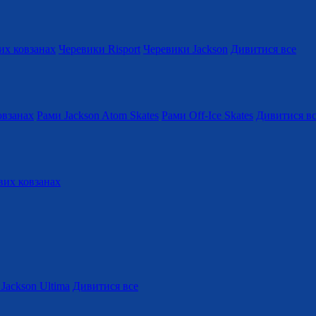
их ковзанах
Черевики Risport
Черевики Jackson
Дивитися все
овзанах
Рами Jackson Atom Skates
Рами Off-Ice Skates
Дивитися в
вих ковзанах
Jackson Ultima
Дивитися все