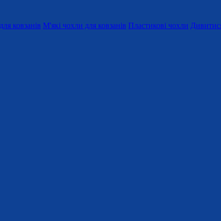
для ковзанів
М'які чохли для ковзанів
Пластикові чохли
Дивитися