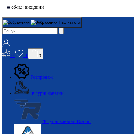
сб-нд: вихідний
Наш каталог
0
0
0
Розпродаж
Фігурні ковзани
Фігурні ковзани Risport