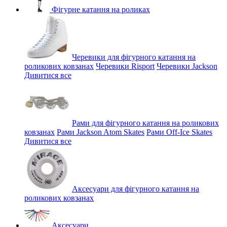
Фігурне катання на роликах
Черевики для фігурного катання на
роликових ковзанах
Черевики Risport
Черевики Jackson
Дивитися все
Рами для фігурного катання на роликових
ковзанах
Рами Jackson Atom Skates
Рами Off-Ice Skates
Дивитися все
Аксесуари для фігурного катання на
роликових ковзанах
Аксесуари