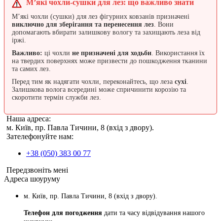
М’які чохли-сушки для лез: що важливо знати
М’які чохли (сушки) для лез фігурних ковзанів призначені
виключно для зберігання та перенесення лез
. Вони
допомагають вбирати залишкову вологу та захищають леза від
іржі.
Важливо:
ці чохли
не призначені для ходьби
. Використання їх
на твердих поверхнях може призвести до пошкодження тканини
та самих лез.
Перед тим як надягати чохли, переконайтесь, що леза
сухі
.
Залишкова волога всередині може спричинити корозію та
скоротити термін служби лез.
Наша адреса:
м. Київ, пр. Павла Тичини, 8 (вхід з двору).
Зателефонуйте нам:
+38 (050) 383 00 77
Передзвоніть мені
Адреса шоуруму
м. Київ, пр. Павла Тичини, 8 (вхід з двору).
Телефон для погодження
дати та часу відвідування нашого