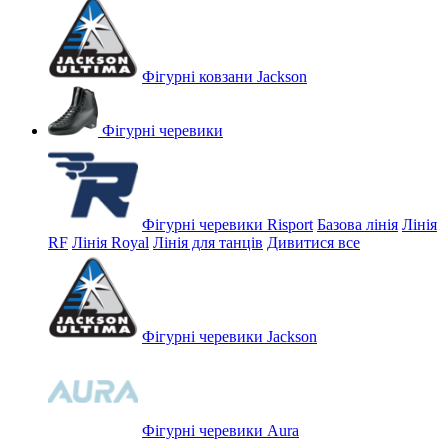
Фігурні ковзани Jackson
Фігурні черевики
Фігурні черевики Risport
Базова лінія
Лінія
RF
Лінія Royal
Лінія для танців
Дивитися все
Фігурні черевики Jackson
Фігурні черевики Aura