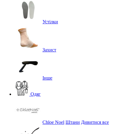
Устілки
Захист
Інше
Одяг
Chloe Noel
Штани
Дивитися все