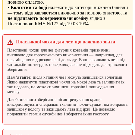
повною оплатою.
•
Колготки та боді
належать до категорії нижньої білизни
— тому відправляються виключно за повною оплатою, та
не підлягають поверненню чи обміну
згідно з
Постановою КМУ №172 від 19.03.1994.
Пластикові чохли для лез: що важливо знати
Пластикові чохли для лез фігурних ковзанів призначені
виключно для короткочасного використання — наприклад, для
переміщення від роздягальні до льоду. Вони захищають леза під
час ходьби по твердих поверхнях, але не підходять для тривалого
зберігання.
Пам’ятайте:
після катання леза можуть залишатися вологими.
Якщо надягнути пластикові чохли на мокрі леза та залишити їх
так надовго, це може спричинити корозію і пошкодження
металу.
Для безпечного зберігання після тренування краще
використовувати спеціальні тканинні чохли-сушки, які вбирають
залишкову вологу та захищають леза від іржі. Це дозволяє
подовжити термін служби лез і зберегти їхню гостроту.