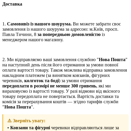
Доставка
1.
Самовивіз із нашого шоурума.
Ви можете забрати своє
замовлення із нашого шоурума за адресою: м.Київ, просп.
Павла Тичини, 8
за попередньою домовленістю
із
менеджером нашого магазину.
2. Ми відправляємо ваші замовлення службою "
Нова Пошта
"
на наступний день після його отримання за умови повної
оплати вартості товару. Також можлива відправка замовлення
накладним платежем (за винятком ковзанів, фігурних
черевиків,
колготок та боді
) за умови отримання
передоплати в розмірі не менше 300 гривень
, які ми
вираховуємо із вартості товару. У разі відмови від якісного
товару передоплата не повертається. Вартість доставки та
комісія за перерахування коштів — згідно тарифів служби
"
Нова Пошта
".
⚠️ Зверніть увагу:
•
Ковзани та фігурні
черевики відправляються лише за