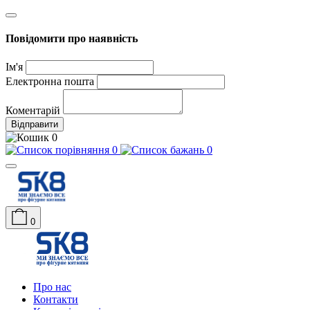
Повідомити про наявність
Ім'я
Електронна пошта
Коментарій
Відправити
0
0
0
0
Про нас
Контакти