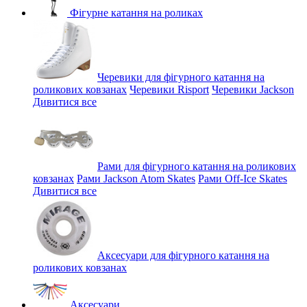
Фігурне катання на роликах
Черевики для фігурного катання на
роликових ковзанах
Черевики Risport
Черевики Jackson
Дивитися все
Рами для фігурного катання на роликових
ковзанах
Рами Jackson Atom Skates
Рами Off-Ice Skates
Дивитися все
Аксесуари для фігурного катання на
роликових ковзанах
Аксесуари