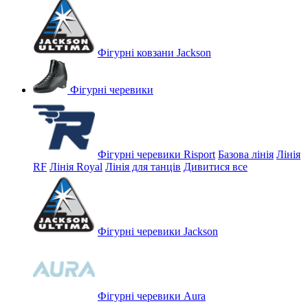
Фігурні ковзани Jackson
Фігурні черевики
Фігурні черевики Risport
Базова лінія
Лінія
RF
Лінія Royal
Лінія для танців
Дивитися все
Фігурні черевики Jackson
Фігурні черевики Aura