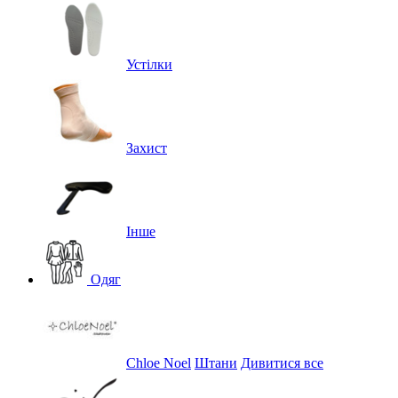
Устілки
Захист
Інше
Одяг
Chloe Noel
Штани
Дивитися все