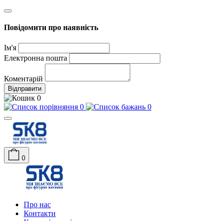
Повідомити про наявність
Ім'я
Електронна пошта
Коментарій
Відправити
0
0
0
0
Про нас
Контакти