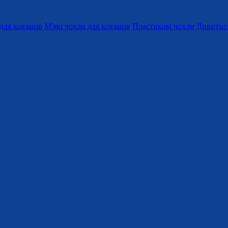
для ковзанів
М'які чохли для ковзанів
Пластикові чохли
Дивитися