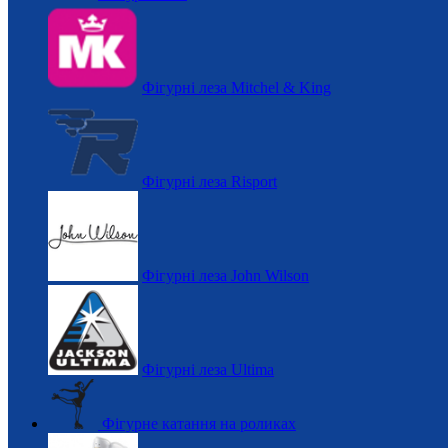
Фігурні леза Mitchel & King
Фігурні леза Risport
Фігурні леза John Wilson
Фігурні леза Ultima
Фігурне катання на роликах