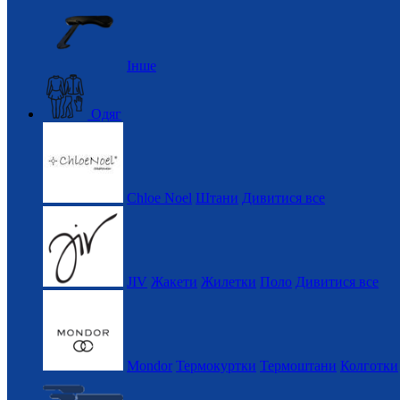
Інше
Одяг
Chloe Noel
Штани
Дивитися все
JIV
Жакети
Жилетки
Поло
Дивитися все
Mondor
Термокуртки
Термоштани
Колготки