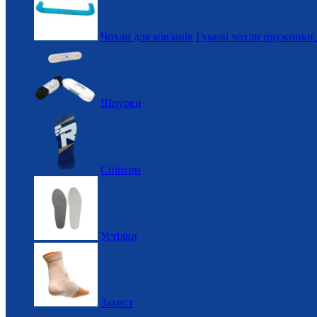
Чохли для ковзанів
Гумові чохли пружинки 
Шнурки
Спінери
Устілки
Захист