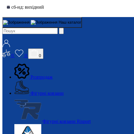
сб-нд: вихідний
Наш каталог
0
0
0
Розпродаж
Фігурні ковзани
Фігурні ковзани Risport