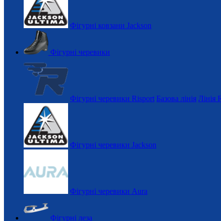
Фігурні ковзани Jackson
Фігурні черевики
Фігурні черевики Risport
Базова лінія
Лінія 
Фігурні черевики Jackson
Фігурні черевики Aura
Фігурні леза