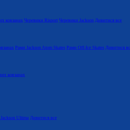
их ковзанах
Черевики Risport
Черевики Jackson
Дивитися все
овзанах
Рами Jackson Atom Skates
Рами Off-Ice Skates
Дивитися в
вих ковзанах
Jackson Ultima
Дивитися все