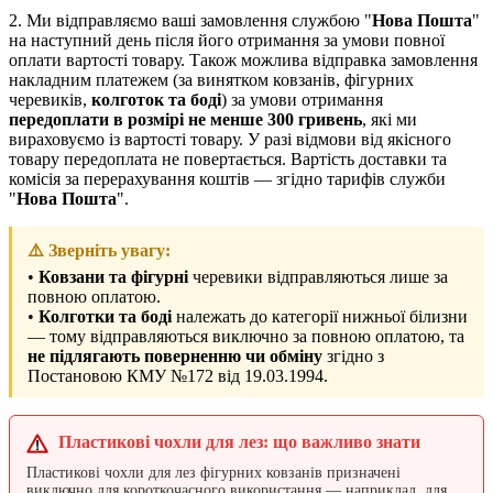
2. Ми відправляємо ваші замовлення службою "
Нова Пошта
"
на наступний день після його отримання за умови повної
оплати вартості товару. Також можлива відправка замовлення
накладним платежем (за винятком ковзанів, фігурних
черевиків,
колготок та боді
) за умови отримання
передоплати в розмірі не менше 300 гривень
, які ми
вираховуємо із вартості товару. У разі відмови від якісного
товару передоплата не повертається. Вартість доставки та
комісія за перерахування коштів — згідно тарифів служби
"
Нова Пошта
".
⚠️ Зверніть увагу:
•
Ковзани та фігурні
черевики відправляються лише за
повною оплатою.
•
Колготки та боді
належать до категорії нижньої білизни
— тому відправляються виключно за повною оплатою, та
не підлягають поверненню чи обміну
згідно з
Постановою КМУ №172 від 19.03.1994.
Пластикові чохли для лез: що важливо знати
Пластикові чохли для лез фігурних ковзанів призначені
виключно для короткочасного використання — наприклад, для