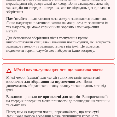
переміщення від роздягальні до льоду. Вони захищають леза під
час ходьби по твердих поверхнях, але не підходять для тривалого
зберігання.
Пам’ятайте:
після катання леза можуть залишатися вологими.
Якщо надягнути пластикові чохли на мокрі леза та залишити їх
так надовго, це може спричинити корозію і пошкодження
металу.
Для безпечного зберігання після тренування краще
використовувати спеціальні тканинні чохли-сушки, які вбирають
залишкову вологу та захищають леза від іржі. Це дозволяє
подовжити термін служби лез і зберегти їхню гостроту.
М’які чохли-сушки для лез: що важливо знати
М’які чохли (сушки) для лез фігурних ковзанів призначені
виключно для зберігання та перенесення лез
. Вони
допомагають вбирати залишкову вологу та захищають леза від
іржі.
Важливо:
ці чохли
не призначені для ходьби
. Використання їх
на твердих поверхнях може призвести до пошкодження тканини
та самих лез.
Перед тим як надягати чохли, переконайтесь, що леза
сухі
.
Залишкова волога всередині може спричинити корозію та