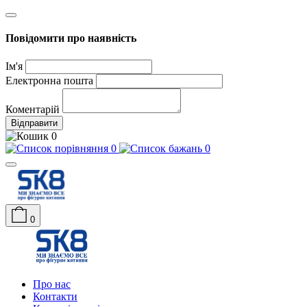
Повідомити про наявність
Ім'я
Електронна пошта
Коментарій
Відправити
0
0
0
0
Про нас
Контакти