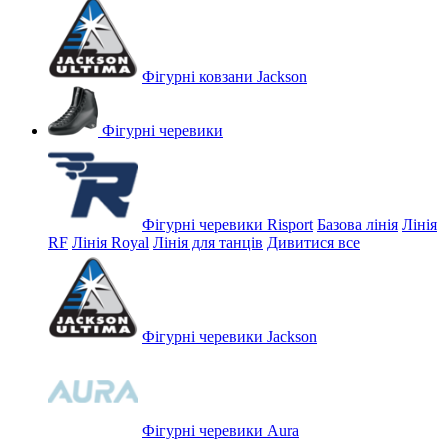
Фігурні ковзани Jackson
Фігурні черевики
Фігурні черевики Risport
Базова лінія
Лінія
RF
Лінія Royal
Лінія для танців
Дивитися все
Фігурні черевики Jackson
Фігурні черевики Aura