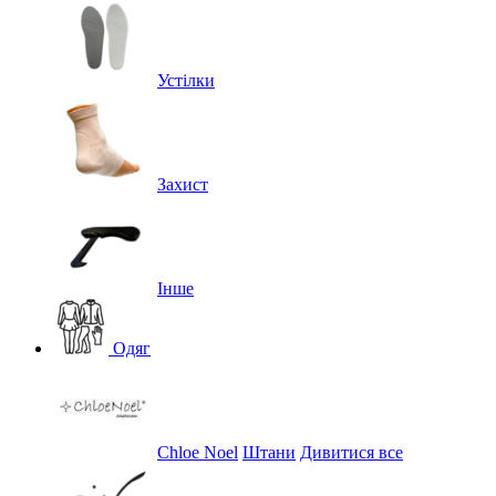
Устілки
Захист
Інше
Одяг
Chloe Noel
Штани
Дивитися все