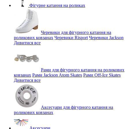
Фігурне катання на роликах
Черевики для фігурного катання на
роликових ковзанах
Черевики Risport
Черевики Jackson
Дивитися все
Рами для фігурного катання на роликових
ковзанах
Рами Jackson Atom Skates
Рами Off-Ice Skates
Дивитися все
Аксесуари для фігурного катання на
роликових ковзанах
Аксесуари