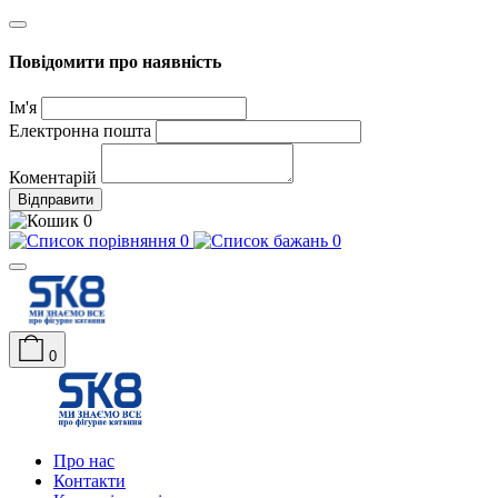
Повідомити про наявність
Ім'я
Електронна пошта
Коментарій
Відправити
0
0
0
0
Про нас
Контакти