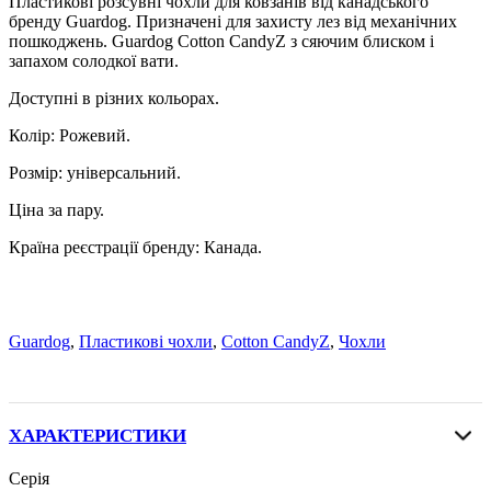
Пластикові розсувні чохли для ковзанів від канадського
бренду Guardog. Призначені для захисту лез від механічних
пошкоджень. Guardog Cotton CandyZ з сяючим блиском і
запахом солодкої вати.
Доступні в різних кольорах.
Колір: Рожевий.
Розмір: універсальний.
Ціна за пару.
Країна реєстрації бренду: Канада.
Guardog
,
Пластикові чохли
,
Cotton CandyZ
,
Чохли
ХАРАКТЕРИСТИКИ
Серія