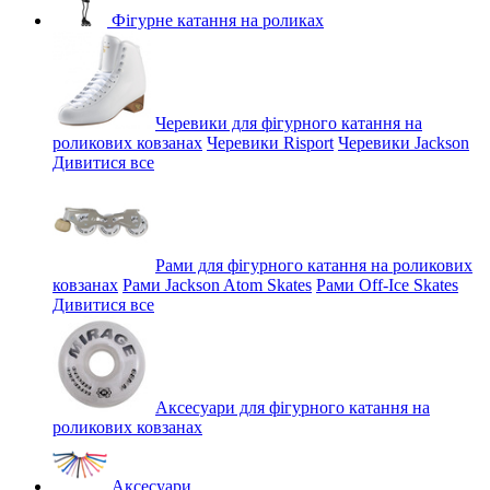
Фігурне катання на роликах
Черевики для фігурного катання на
роликових ковзанах
Черевики Risport
Черевики Jackson
Дивитися все
Рами для фігурного катання на роликових
ковзанах
Рами Jackson Atom Skates
Рами Off-Ice Skates
Дивитися все
Аксесуари для фігурного катання на
роликових ковзанах
Аксесуари