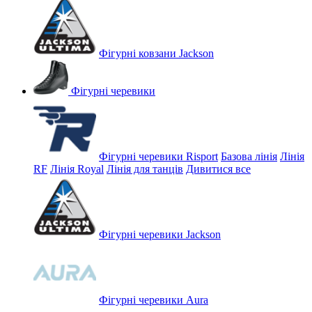
Фігурні ковзани Jackson
Фігурні черевики
Фігурні черевики Risport
Базова лінія
Лінія
RF
Лінія Royal
Лінія для танців
Дивитися все
Фігурні черевики Jackson
Фігурні черевики Aura