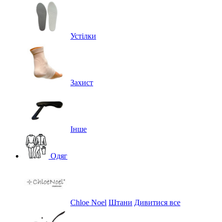
Устілки
Захист
Інше
Одяг
Chloe Noel
Штани
Дивитися все