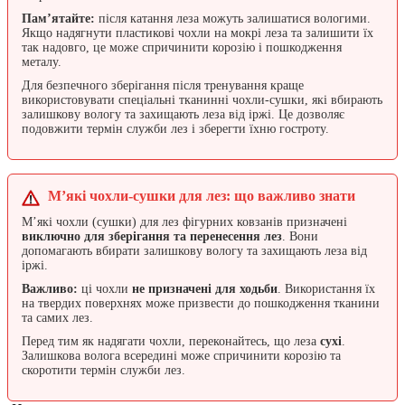
Пам’ятайте:
після катання леза можуть залишатися вологими.
Якщо надягнути пластикові чохли на мокрі леза та залишити їх
так надовго, це може спричинити корозію і пошкодження
металу.
Для безпечного зберігання після тренування краще
використовувати спеціальні тканинні чохли-сушки, які вбирають
залишкову вологу та захищають леза від іржі. Це дозволяє
подовжити термін служби лез і зберегти їхню гостроту.
М’які чохли-сушки для лез: що важливо знати
М’які чохли (сушки) для лез фігурних ковзанів призначені
виключно для зберігання та перенесення лез
. Вони
допомагають вбирати залишкову вологу та захищають леза від
іржі.
Важливо:
ці чохли
не призначені для ходьби
. Використання їх
на твердих поверхнях може призвести до пошкодження тканини
та самих лез.
Перед тим як надягати чохли, переконайтесь, що леза
сухі
.
Залишкова волога всередині може спричинити корозію та
скоротити термін служби лез.