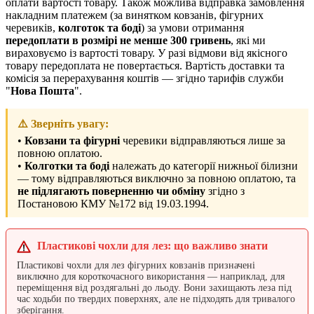
оплати вартості товару. Також можлива відправка замовлення
накладним платежем (за винятком ковзанів, фігурних
черевиків,
колготок та боді
) за умови отримання
передоплати в розмірі не менше 300 гривень
, які ми
вираховуємо із вартості товару. У разі відмови від якісного
товару передоплата не повертається. Вартість доставки та
комісія за перерахування коштів — згідно тарифів служби
"
Нова Пошта
".
⚠️ Зверніть увагу:
•
Ковзани та фігурні
черевики відправляються лише за
повною оплатою.
•
Колготки та боді
належать до категорії нижньої білизни
— тому відправляються виключно за повною оплатою, та
не підлягають поверненню чи обміну
згідно з
Постановою КМУ №172 від 19.03.1994.
Пластикові чохли для лез: що важливо знати
Пластикові чохли для лез фігурних ковзанів призначені
виключно для короткочасного використання — наприклад, для
переміщення від роздягальні до льоду. Вони захищають леза під
час ходьби по твердих поверхнях, але не підходять для тривалого
зберігання.