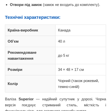
Отвори під замок
(замок не входить до комплекту).
Технічні характеристики:
Країна-виробник
Канада
Об’єм
40 л
Рекомендоване
до 5 кг
навантаження
Розміри
34 × 48 × 17 см
Чорний (також рожевий,
Колір
темно-синій)
Валіза
Superior
— надійний супутник у дорозі. Чорна
версія поєднує стриманий стиль, місткість і
функціональність для активного способу життя.