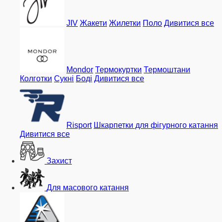
JIV
Жакети
Жилетки
Поло
Дивитися все
Mondor
Термокуртки
Термоштани
Колготки
Сукні
Боді
Дивитися все
Risport
Шкарпетки для фігурного катання
Дивитися все
Захист
Для масового катання