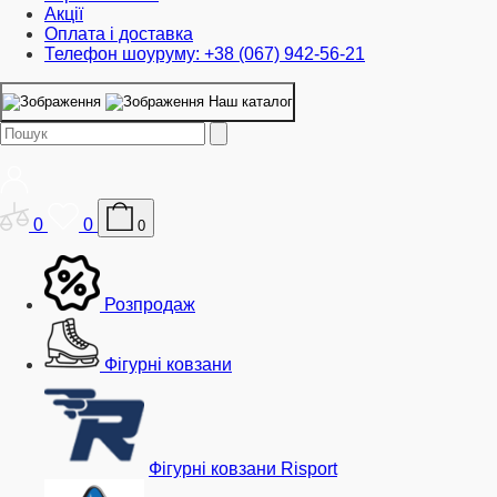
Акції
Оплата і доставка
Телефон шоуруму: +38 (067) 942-56-21
Наш каталог
0
0
0
Розпродаж
Фігурні ковзани
Фігурні ковзани Risport