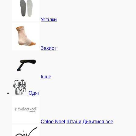
Устілки
Захист
Інше
Одяг
Chloe Noel
Штани
Дивитися все