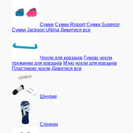
Сумки
Сумки Risport
Сумки Superior
Сумки Jackson Ultima
Дивитися все
Чохли для ковзанів
Гумові чохли
пружинки для ковзанів
М'які чохли для ковзанів
Пластикові чохли
Дивитися все
Шнурки
Спінери