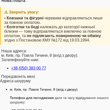
"
Нова Пошта
".
⚠️ Зверніть увагу:
•
Ковзани та фігурні
черевики відправляються лише
за повною оплатою.
•
Колготки та боді
належать до категорії нижньої
білизни — тому відправляються виключно за повною
оплатою, та
не підлягають поверненню чи обміну
згідно з Постановою КМУ №172 від 19.03.1994.
Наша адреса:
м. Київ, пр. Павла Тичини, 8 (вхід з двору).
Зателефонуйте нам:
+38 (050) 383 00 77
Передзвоніть мені
Адреса шоуруму
м. Київ, пр. Павла Тичини, 8 (вхід з двору).
Телефон для погодження
дати та часу відвідування нашого
шоуруму
: