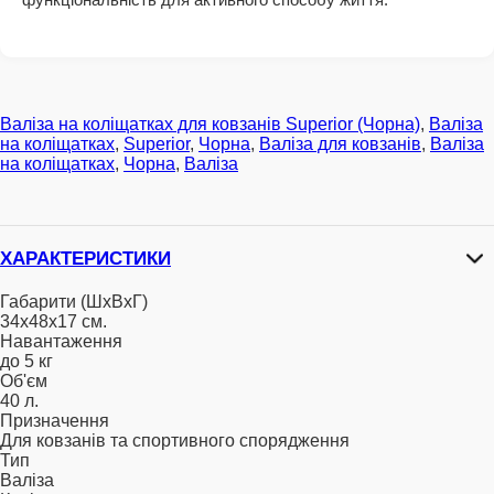
Валіза на коліщатках для ковзанів Superior (Чорна)
,
Валіза
на коліщатках
,
Superior
,
Чорна
,
Валіза для ковзанів
,
Валіза
на коліщатках
,
Чорна
,
Валіза
ХАРАКТЕРИСТИКИ
Габарити (ШхВхГ)
34х48х17 см.
Навантаження
до 5 кг
Об'єм
40 л.
Призначення
Для ковзанів та спортивного спорядження
Тип
Валіза