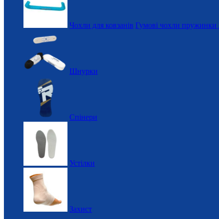
Чохли для ковзанів
Гумові чохли пружинки 
Шнурки
Спінери
Устілки
Захист