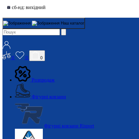
сб-нд: вихідний
Наш каталог
0
0
0
Розпродаж
Фігурні ковзани
Фігурні ковзани Risport