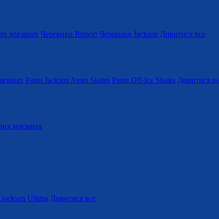
их ковзанах
Черевики Risport
Черевики Jackson
Дивитися все
овзанах
Рами Jackson Atom Skates
Рами Off-Ice Skates
Дивитися в
вих ковзанах
Jackson Ultima
Дивитися все