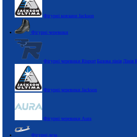
Фігурні ковзани Jackson
Фігурні черевики
Фігурні черевики Risport
Базова лінія
Лінія 
Фігурні черевики Jackson
Фігурні черевики Aura
Фігурні леза