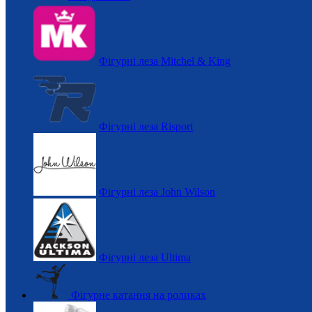
Фігурні леза Mitchel & King
Фігурні леза Risport
Фігурні леза John Wilson
Фігурні леза Ultima
Фігурне катання на роликах