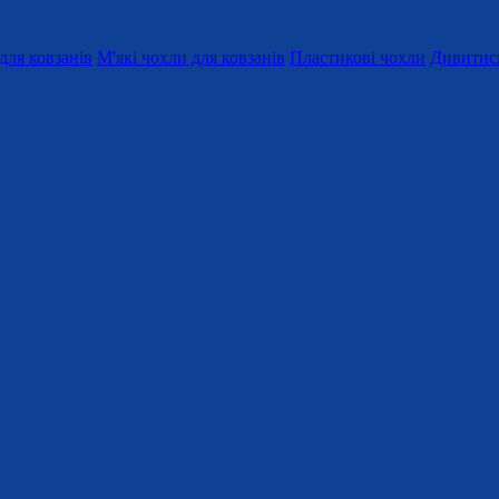
для ковзанів
М'які чохли для ковзанів
Пластикові чохли
Дивитися