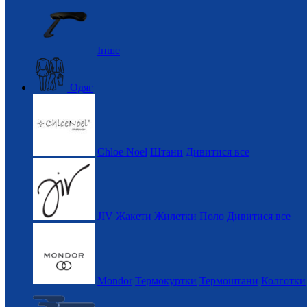
Інше
Одяг
Chloe Noel
Штани
Дивитися все
JIV
Жакети
Жилетки
Поло
Дивитися все
Mondor
Термокуртки
Термоштани
Колготки