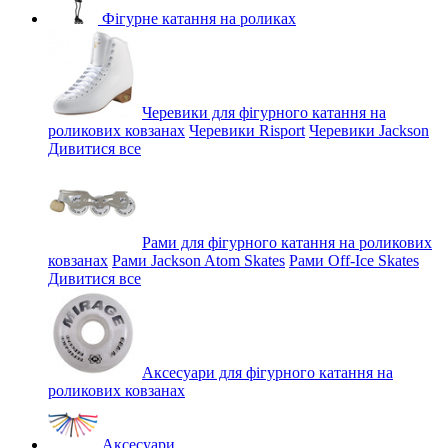
Фігурне катання на роликах
Черевики для фігурного катання на
роликових ковзанах
Черевики Risport
Черевики Jackson
Дивитися все
Рами для фігурного катання на роликових
ковзанах
Рами Jackson Atom Skates
Рами Off-Ice Skates
Дивитися все
Аксесуари для фігурного катання на
роликових ковзанах
Аксесуари