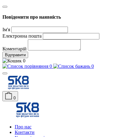
Повідомити про наявність
Ім'я
Електронна пошта
Коментарій
Відправити
0
0
0
0
Про нас
Контакти