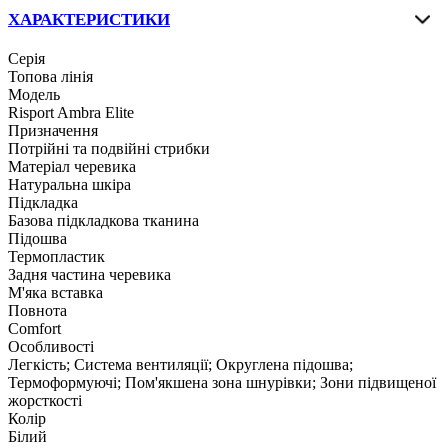
ХАРАКТЕРИСТИКИ
Серія
Топова лінія
Модель
Risport Ambra Elite
Призначення
Потрійні та подвійні стрибки
Матеріал черевика
Натуральна шкіра
Підкладка
Базова підкладкова тканина
Підошва
Термопластик
Задня частина черевика
М'яка вставка
Повнота
Comfort
Особливості
Легкість; Система вентиляції; Округлена підошва;
Термоформуючі; Пом'якшена зона шнурівки; Зони підвищеної
жорсткості
Колір
Білий