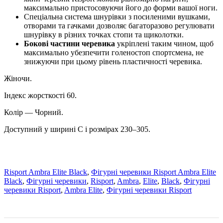
максимально пристосовуючи його до форми вашої ноги.
Спеціальна система шнурівки з посиленими вушками,
отворами та гачками дозволяє багаторазово регулювати
шнурівку в різних точках стопи та щиколотки.
Бокові частини черевика
укріплені таким чином, щоб
максимально убезпечити голеностоп спортсмена, не
знижуючи при цьому рівень пластичності черевика.
Жіночи.
Індекс жорсткості 60.
Колір — Чорний.
Доступний у ширині C і розмірах 230–305.
Risport Ambra Elite Black
,
Фігурні черевики Risport Ambra Elite
Black
,
Фігурні черевики
,
Risport
,
Ambra
,
Elite
,
Black
,
Фігурні
черевики Risport
,
Ambra Elite
,
Фігурні черевики Risport