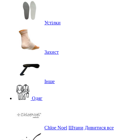
Устілки
Захист
Інше
Одяг
Chloe Noel
Штани
Дивитися все