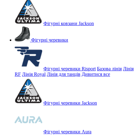
Фігурні ковзани Jackson
Фігурні черевики
Фігурні черевики Risport
Базова лінія
Лінія
RF
Лінія Royal
Лінія для танців
Дивитися все
Фігурні черевики Jackson
Фігурні черевики Aura