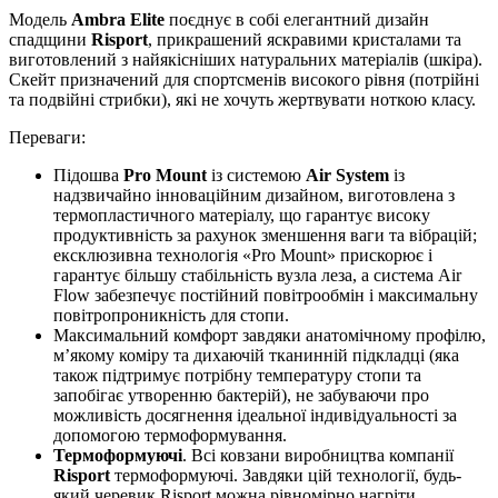
Модель
Ambra Elite
поєднує в собі елегантний дизайн
спадщини
Risport
, прикрашений яскравими кристалами та
виготовлений з найякісніших натуральних матеріалів (шкіра).
Скейт призначений для спортсменів високого рівня (потрійні
та подвійні стрибки), які не хочуть жертвувати ноткою класу.
Переваги:
Підошва
Pro Mount
із системою
Air System
із
надзвичайно інноваційним дизайном, виготовлена ​​з
термопластичного матеріалу, що гарантує високу
продуктивність за рахунок зменшення ваги та вібрацій;
ексклюзивна технологія «Pro Mount» прискорює і
гарантує більшу стабільність вузла леза, а система Air
Flow забезпечує постійний повітрообмін і максимальну
повітропроникність для стопи.
Максимальний комфорт завдяки анатомічному профілю,
м’якому коміру та дихаючій тканинній підкладці (яка
також підтримує потрібну температуру стопи та
запобігає утворенню бактерій), не забуваючи про
можливість досягнення ідеальної індивідуальності за
допомогою термоформування.
Термоформуючі
. Всі ковзани виробництва компанії
Risport
термоформуючі. Завдяки цій технології, будь-
який черевик Risport можна рівномірно нагріти,