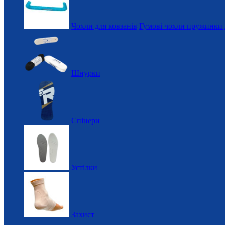
Чохли для ковзанів
Гумові чохли пружинки 
Шнурки
Спінери
Устілки
Захист