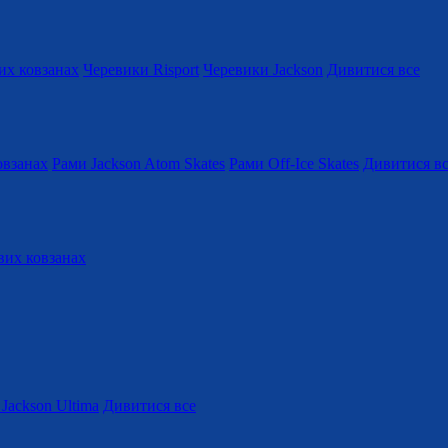
их ковзанах
Черевики Risport
Черевики Jackson
Дивитися все
овзанах
Рами Jackson Atom Skates
Рами Off-Ice Skates
Дивитися в
вих ковзанах
Jackson Ultima
Дивитися все