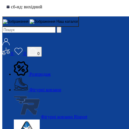
сб-нд: вихідний
Наш каталог
0
0
0
Розпродаж
Фігурні ковзани
Фігурні ковзани Risport