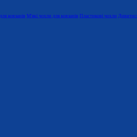
для ковзанів
М'які чохли для ковзанів
Пластикові чохли
Дивитися