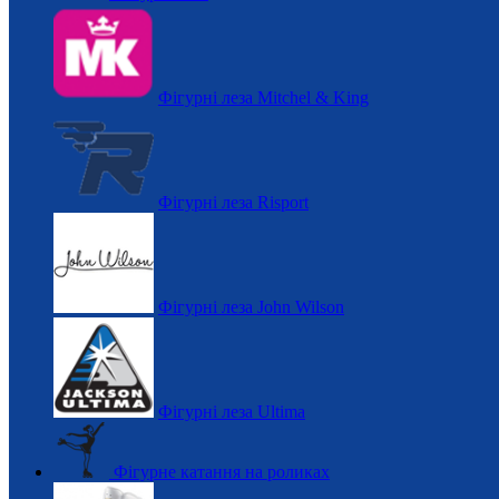
Фігурні леза Mitchel & King
Фігурні леза Risport
Фігурні леза John Wilson
Фігурні леза Ultima
Фігурне катання на роликах