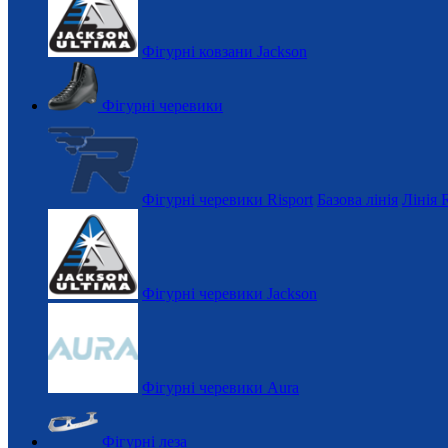
Фігурні ковзани Jackson
Фігурні черевики
Фігурні черевики Risport
Базова лінія
Лінія 
Фігурні черевики Jackson
Фігурні черевики Aura
Фігурні леза