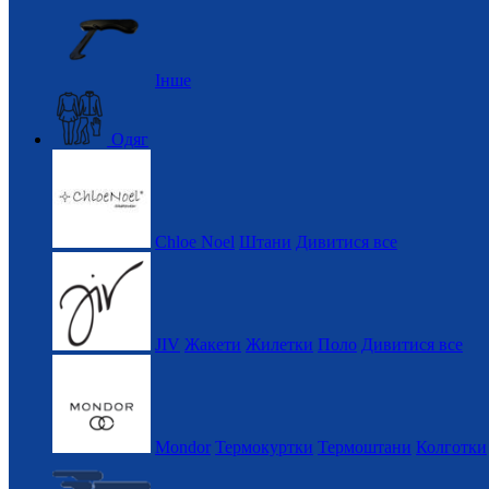
Інше
Одяг
Chloe Noel
Штани
Дивитися все
JIV
Жакети
Жилетки
Поло
Дивитися все
Mondor
Термокуртки
Термоштани
Колготки