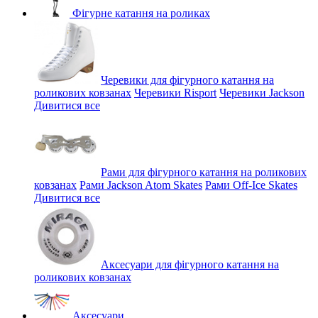
Фігурне катання на роликах
Черевики для фігурного катання на
роликових ковзанах
Черевики Risport
Черевики Jackson
Дивитися все
Рами для фігурного катання на роликових
ковзанах
Рами Jackson Atom Skates
Рами Off-Ice Skates
Дивитися все
Аксесуари для фігурного катання на
роликових ковзанах
Аксесуари