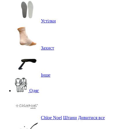
Устілки
Захист
Інше
Одяг
Chloe Noel
Штани
Дивитися все