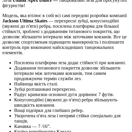
Леза
Ultima
Apex Dance —
танцювальні леза для просунутих
фігуристів!
Модель, яка втілює в собі всі самі передові розробки компанії
Jackson Ultima Skates
— перехресні зубці, конусоподібні
(звужені до п'яти) ребра, посилена платформа для більшої
стійкості, зроблені з додаванням титанового покриття, що
дозволяє збільшити інтервали між заточками ковзанів. Все це
дозволяє спортсменам підвищити маневреність і поліпшити
контроль при виконанні найскладніших танцювальних
елементів.
Посилена платформа леза додає стійкості при ковзанні.
Додавання титанового покриття дозволяє збільшити
інтервали між заточками ковзанів, тим самим
продовжуючи термін служби лез.
Найвища якість сталі.
Зубці розташовані перехресно.
Радіус кривизни основної дуги дорівнює 7 футів.
Конусоподібні (звужені до п'яти) ребра збільшують
швидкість ковзання.
Вищі підпірки для глибших ребер.
Укорочена п'ята леза і непрямі стійки спеціально для
танців.
Канавка — 7 /16”.
Країна виробництва Канада.