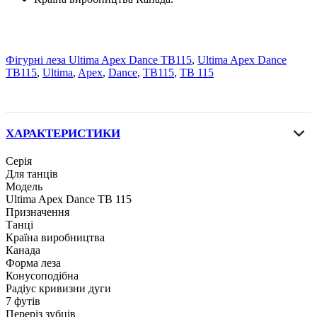
Фігурні леза Ultima Apex Dance TB115
,
Ultima Apex Dance
TB115
,
Ultima
,
Apex
,
Dance
,
TB115
,
TB 115
ХАРАКТЕРИСТИКИ
Серія
Для танців
Модель
Ultima Apex Dance TB 115
Призначення
Танці
Країна виробництва
Канада
Форма леза
Конусоподібна
Радіус кривизни дуги
7 футів
Переріз зубців