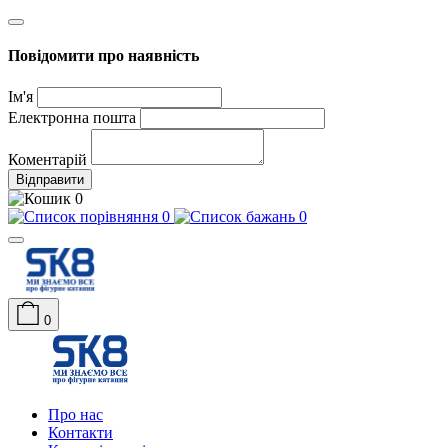
Повідомити про наявність
Ім'я
Електронна пошта
Коментарій
Відправити
0
0
0
0
Про нас
Контакти