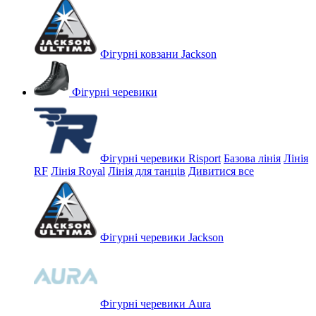
Фігурні ковзани Jackson
Фігурні черевики
Фігурні черевики Risport
Базова лінія
Лінія
RF
Лінія Royal
Лінія для танців
Дивитися все
Фігурні черевики Jackson
Фігурні черевики Aura