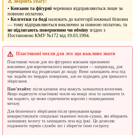
⚠️ Зверніть увагу:
•
Ковзани та фігурні
черевики відправляються лише за
повною оплатою.
•
Колготки та боді
належать до категорії нижньої білизни
— тому відправляються виключно за повною оплатою, та
не підлягають поверненню чи обміну
згідно з
Постановою КМУ №172 від 19.03.1994.
Пластикові чохли для лез: що важливо знати
Пластикові чохли для лез фігурних ковзанів призначені
виключно для короткочасного використання — наприклад, для
переміщення від роздягальні до льоду. Вони захищають леза під
час ходьби по твердих поверхнях, але не підходять для тривалого
зберігання.
Пам’ятайте:
після катання леза можуть залишатися вологими.
Якщо надягнути пластикові чохли на мокрі леза та залишити їх
так надовго, це може спричинити корозію і пошкодження
металу.
Для безпечного зберігання після тренування краще
використовувати спеціальні тканинні чохли-сушки, які вбирають
залишкову вологу та захищають леза від іржі. Це дозволяє
подовжити термін служби лез і зберегти їхню гостроту.