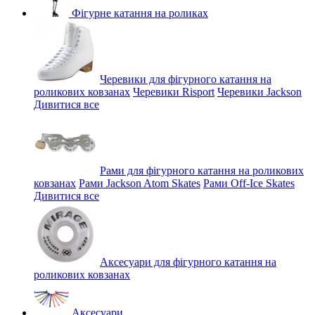
Фігурне катання на роликах
Черевики для фігурного катання на
роликових ковзанах
Черевики Risport
Черевики Jackson
Дивитися все
Рами для фігурного катання на роликових
ковзанах
Рами Jackson Atom Skates
Рами Off-Ice Skates
Дивитися все
Аксесуари для фігурного катання на
роликових ковзанах
Аксесуари