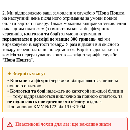
2. Ми відправляємо ваші замовлення службою "
Нова Пошта
"
на наступний день після його отримання за умови повної
оплати вартості товару. Також можлива відправка замовлення
накладним платежем (за винятком ковзанів, фігурних
черевиків,
колготок та боді
) за умови отримання
передоплати в розмірі не менше 300 гривень
, які ми
вираховуємо із вартості товару. У разі відмови від якісного
товару передоплата не повертається. Вартість доставки та
комісія за перерахування коштів — згідно тарифів служби
"
Нова Пошта
".
⚠️ Зверніть увагу:
•
Ковзани та фігурні
черевики відправляються лише за
повною оплатою.
•
Колготки та боді
належать до категорії нижньої білизни
— тому відправляються виключно за повною оплатою, та
не підлягають поверненню чи обміну
згідно з
Постановою КМУ №172 від 19.03.1994.
Пластикові чохли для лез: що важливо знати