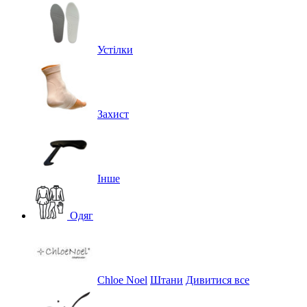
Устілки
Захист
Інше
Одяг
Chloe Noel
Штани
Дивитися все