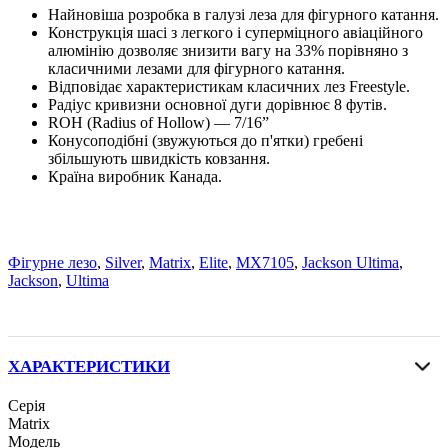
Найновіша розробка в галузі леза для фігурного катання.
Конструкція шасі з легкого і суперміцного авіаційного
алюмінію дозволяє знизити вагу на 33% порівняно з
класичними лезами для фігурного катання.
Відповідає характеристикам класичних лез Freestyle.
Радіус кривизни основної дуги дорівнює 8 футів.
ROH (Radius of Hollow) — 7/16”
Конусоподібні (звужуються до п'ятки) гребені
збільшують швидкість ковзання.
Країна виробник Канада.
Фігурне лезо
,
Silver
,
Matrix
,
Elite
,
MX7105
,
Jackson Ultima
,
Jackson
,
Ultima
ХАРАКТЕРИСТИКИ
Серія
Matrix
Модель