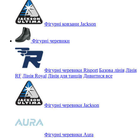
Фігурні ковзани Jackson
Фігурні черевики
Фігурні черевики Risport
Базова лінія
Лінія
RF
Лінія Royal
Лінія для танців
Дивитися все
Фігурні черевики Jackson
Фігурні черевики Aura