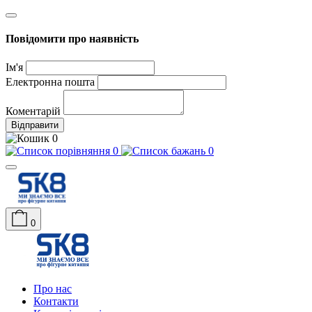
Повідомити про наявність
Ім'я
Електронна пошта
Коментарій
Відправити
0
0
0
0
Про нас
Контакти