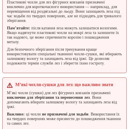
Пластикові чохли для лез фігурних ковзанів призначені
виключно для короткочасного використання — наприклад, для
переміщення від роздягальні до льоду. Вони захищають леза під
час ходьби по твердих поверхнях, але не підходять для тривалого
зберігання.
Пам’ятайте:
після катання леза можуть залишатися вологими.
Якщо надягнути пластикові чохли на мокрі леза та залишити їх
так надовго, це може спричинити корозію і пошкодження
металу.
Для безпечного зберігання після тренування краще
використовувати спеціальні тканинні чохли-сушки, які вбирають
залишкову вологу та захищають леза від іржі. Це дозволяє
подовжити термін служби лез і зберегти їхню гостроту.
М’які чохли-сушки для лез: що важливо знати
М’які чохли (сушки) для лез фігурних ковзанів призначені
виключно для зберігання та перенесення лез
. Вони
допомагають вбирати залишкову вологу та захищають леза від
іржі.
Важливо:
ці чохли
не призначені для ходьби
. Використання їх
на твердих поверхнях може призвести до пошкодження тканини
та самих лез.