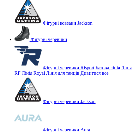
Фігурні ковзани Jackson
Фігурні черевики
Фігурні черевики Risport
Базова лінія
Лінія
RF
Лінія Royal
Лінія для танців
Дивитися все
Фігурні черевики Jackson
Фігурні черевики Aura