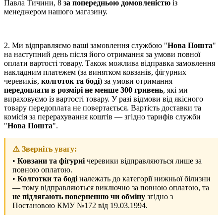
Павла Тичини, 8
за попередньою домовленістю
із
менеджером нашого магазину.
2. Ми відправляємо ваші замовлення службою "
Нова Пошта
"
на наступний день після його отримання за умови повної
оплати вартості товару. Також можлива відправка замовлення
накладним платежем (за винятком ковзанів, фігурних
черевиків,
колготок та боді
) за умови отримання
передоплати в розмірі не менше 300 гривень
, які ми
вираховуємо із вартості товару. У разі відмови від якісного
товару передоплата не повертається. Вартість доставки та
комісія за перерахування коштів — згідно тарифів служби
"
Нова Пошта
".
⚠️ Зверніть увагу:
•
Ковзани та фігурні
черевики відправляються лише за
повною оплатою.
•
Колготки та боді
належать до категорії нижньої білизни
— тому відправляються виключно за повною оплатою, та
не підлягають поверненню чи обміну
згідно з
Постановою КМУ №172 від 19.03.1994.