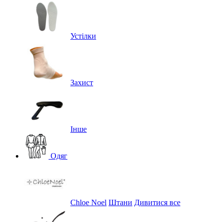
Устілки
Захист
Інше
Одяг
Chloe Noel
Штани
Дивитися все