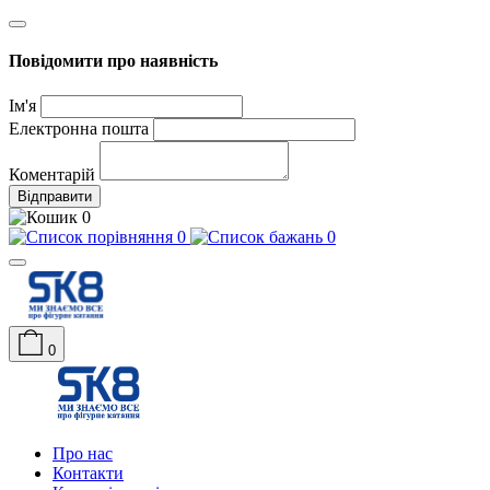
Повідомити про наявність
Ім'я
Електронна пошта
Коментарій
Відправити
0
0
0
0
Про нас
Контакти