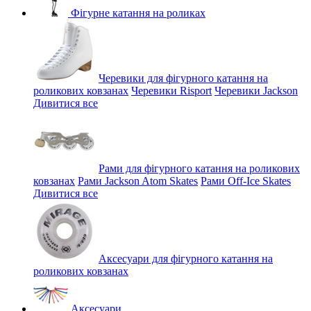
Фігурне катання на роликах
Черевики для фігурного катання на
роликових ковзанах
Черевики Risport
Черевики Jackson
Дивитися все
Рами для фігурного катання на роликових
ковзанах
Рами Jackson Atom Skates
Рами Off-Ice Skates
Дивитися все
Аксесуари для фігурного катання на
роликових ковзанах
Аксесуари