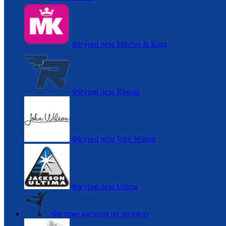
Фігурні леза Mitchel & King
Фігурні леза Risport
Фігурні леза John Wilson
Фігурні леза Ultima
Фігурне катання на роликах