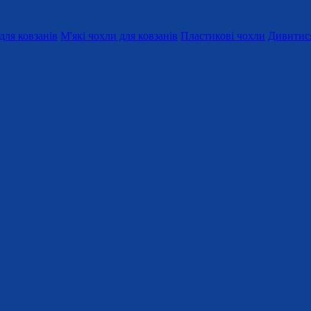
для ковзанів
М'які чохли для ковзанів
Пластикові чохли
Дивитися