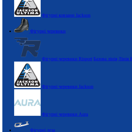
Фігурні ковзани Jackson
Фігурні черевики
Фігурні черевики Risport
Базова лінія
Лінія 
Фігурні черевики Jackson
Фігурні черевики Aura
Фігурні леза