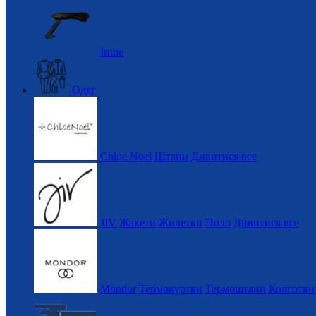
Інше
Одяг
Chloe Noel
Штани
Дивитися все
JIV
Жакети
Жилетки
Поло
Дивитися все
Mondor
Термокуртки
Термоштани
Колготки