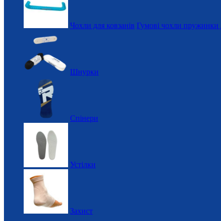
Чохли для ковзанів
Гумові чохли пружинки 
Шнурки
Спінери
Устілки
Захист