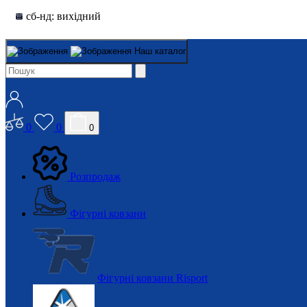
сб-нд: вихідний
Наш каталог
0
0
0
Розпродаж
Фігурні ковзани
Фігурні ковзани Risport