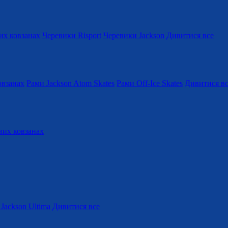
их ковзанах
Черевики Risport
Черевики Jackson
Дивитися все
овзанах
Рами Jackson Atom Skates
Рами Off-Ice Skates
Дивитися в
вих ковзанах
Jackson Ultima
Дивитися все