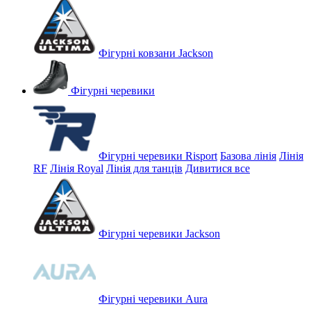
Фігурні ковзани Jackson
Фігурні черевики
Фігурні черевики Risport
Базова лінія
Лінія
RF
Лінія Royal
Лінія для танців
Дивитися все
Фігурні черевики Jackson
Фігурні черевики Aura