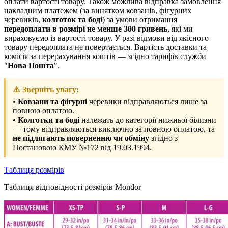
оплати вартості товару. Також можлива відправка замовлення
накладним платежем (за винятком ковзанів, фігурних
черевиків,
колготок та боді
) за умови отримання
передоплати в розмірі не менше 300 гривень
, які ми
вираховуємо із вартості товару. У разі відмови від якісного
товару передоплата не повертається. Вартість доставки та
комісія за перерахування коштів — згідно тарифів служби
"
Нова Пошта
".
⚠️ Зверніть увагу:
•
Ковзани та фігурні
черевики відправляються лише за
повною оплатою.
•
Колготки та боді
належать до категорії нижньої білизни
— тому відправляються виключно за повною оплатою, та
не підлягають поверненню чи обміну
згідно з
Постановою КМУ №172 від 19.03.1994.
Таблиця розмірів
Таблиця відповідності розмірів Mondor