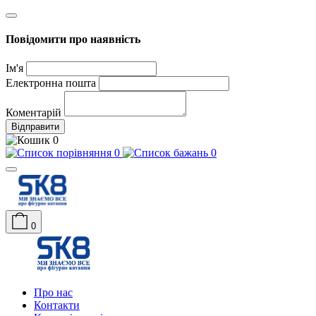
Повідомити про наявність
Ім'я
Електронна пошта
Коментарій
Відправити
0
0
0
0
Про нас
Контакти