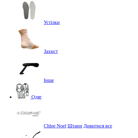
Устілки
Захист
Інше
Одяг
Chloe Noel
Штани
Дивитися все