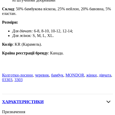
ні штучними добривами
Склад
: 50% бамбукова віскоза, 25% нейлон, 20% бавовна, 5%
еластан.
Розміри:
Для дівчат:
6-8, 8-10, 10-12, 12-14;
Для жінок:
S, M, L, XL.
Колір
: KR (Карамель).
Країна реєстрації бренду
: Канада.
Колготки-лосини
,
черевик
,
бамбук
,
MONDOR
,
жінки
,
дівчата
,
03303
,
3303
ХАРАКТЕРИСТИКИ
Призначення