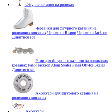
Фігурне катання на роликах
Черевики для фігурного катання на
роликових ковзанах
Черевики Risport
Черевики Jackson
Дивитися все
Рами для фігурного катання на роликових
ковзанах
Рами Jackson Atom Skates
Рами Off-Ice Skates
Дивитися все
Аксесуари для фігурного катання на
роликових ковзанах
Аксесуари