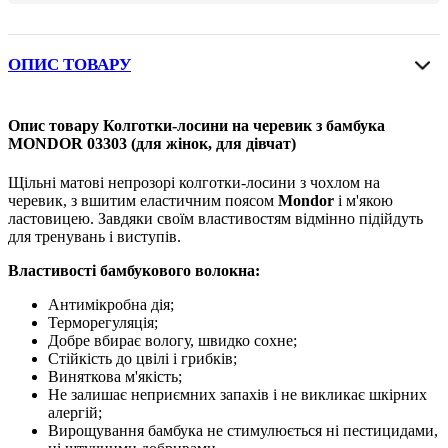
ОПИС ТОВАРУ
Опис товару Колготки-лосини на черевик з бамбука
MONDOR 03303 (для жінок, для дівчат)
Щільні матові непрозорі колготки-лосини з чохлом на
черевик, з вшитим еластичним поясом
Mondor
і м'якою
ластовицею. Завдяки своїм властивостям відмінно підійдуть
для тренувань і виступів.
Властивості бамбукового волокна:
Антимікробна дія;
Терморегуляція;
Добре вбирає вологу, швидко сохне;
Стійкість до цвілі і грибків;
Виняткова м'якість;
Не залишає неприємних запахів і не викликає шкірних
алергій;
Вирощування бамбука не стимулюється ні пестицидами,