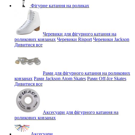
Фігурне катання на роликах
Черевики для фігурного катання на
роликових ковзанах
Черевики Risport
Черевики Jackson
Дивитися все
Рами для фігурного катання на роликових
ковзанах
Рами Jackson Atom Skates
Рами Off-Ice Skates
Дивитися все
Аксесуари для фігурного катання на
роликових ковзанах
Аксесуари