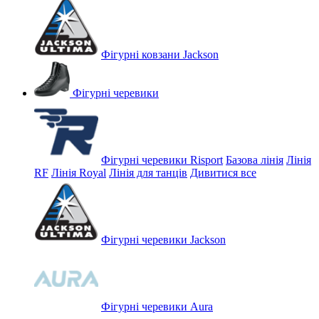
Фігурні ковзани Jackson
Фігурні черевики
Фігурні черевики Risport
Базова лінія
Лінія
RF
Лінія Royal
Лінія для танців
Дивитися все
Фігурні черевики Jackson
Фігурні черевики Aura