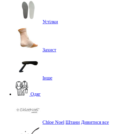
Устілки
Захист
Інше
Одяг
Chloe Noel
Штани
Дивитися все