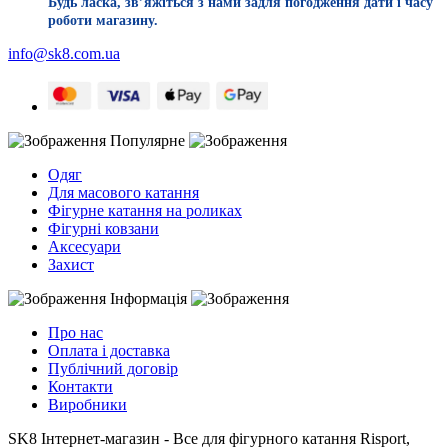
Будь ласка, звʼяжіться з нами задля погодження дати і часу
роботи магазину.
info@sk8.com.ua
Популярне
Одяг
Для масового катання
Фігурне катання на роликах
Фігурні ковзани
Аксесуари
Захист
Інформація
Про нас
Оплата і доставка
Публічний договір
Контакти
Виробники
SK8 Інтернет-магазин - Все для фігурного катання Risport,