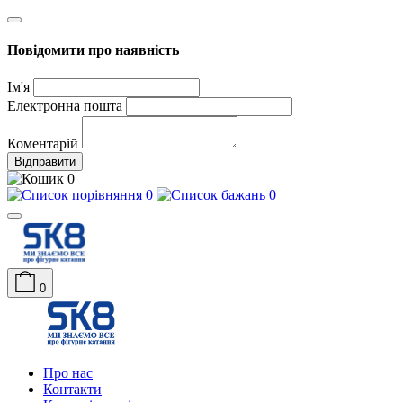
Повідомити про наявність
Ім'я
Електронна пошта
Коментарій
Відправити
0
0
0
0
Про нас
Контакти