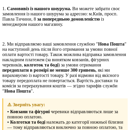
1.
Самовивіз із нашого шоурума.
Ви можете забрати своє
замовлення із нашого шоурума за адресою: м.Київ, просп.
Павла Тичини, 8
за попередньою домовленістю
із
менеджером нашого магазину.
2. Ми відправляємо ваші замовлення службою "
Нова Пошта
"
на наступний день після його отримання за умови повної
оплати вартості товару. Також можлива відправка замовлення
накладним платежем (за винятком ковзанів, фігурних
черевиків,
колготок та боді
) за умови отримання
передоплати в розмірі не менше 300 гривень
, які ми
вираховуємо із вартості товару. У разі відмови від якісного
товару передоплата не повертається. Вартість доставки та
комісія за перерахування коштів — згідно тарифів служби
"
Нова Пошта
".
⚠️ Зверніть увагу:
•
Ковзани та фігурні
черевики відправляються лише за
повною оплатою.
•
Колготки та боді
належать до категорії нижньої білизни
— тому відправляються виключно за повною оплатою, та