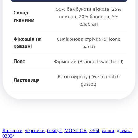
50% бамбукова віскоза, 25%
Склад
нейлон, 20% бавовна, 5%
тканини
еластан
Фіксація на
Силіконова стрічка (Silicone
ковзані
band)
Пояс
Фірмовий (Branded waistband)
В тон виробу (Dye to match
Ластовиця
gusset)
Колготки
,
черевики
,
бамбук
,
MONDOR
,
3304
,
жінки
,
дівчата
,
03304