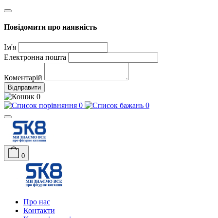
Повідомити про наявність
Ім'я
Електронна пошта
Коментарій
Відправити
0
0
0
0
Про нас
Контакти