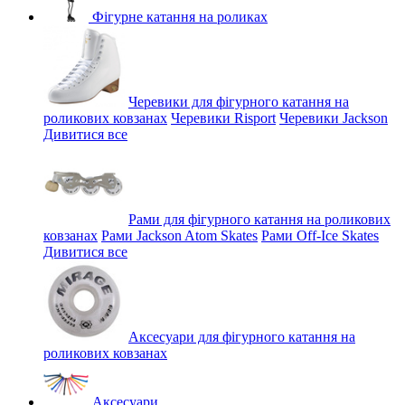
Фігурне катання на роликах
Черевики для фігурного катання на
роликових ковзанах
Черевики Risport
Черевики Jackson
Дивитися все
Рами для фігурного катання на роликових
ковзанах
Рами Jackson Atom Skates
Рами Off-Ice Skates
Дивитися все
Аксесуари для фігурного катання на
роликових ковзанах
Аксесуари