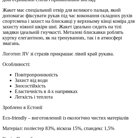
Жакет має спеціальний отвір для великого пальця, який
допомагає фіксувати рукав під час виконання складних рухів
спортсмена і захист на блискавці у верхньому кінці коміра для
захисту ніжної шкіри шиї. Жакет ідеально сидить на тілі
завдяки ідеальній гнучкості. Металеві блискавки роблять
куртку елегантною, як на тренуваннях, так і в атмосфері
змагань.
Логотип JIV зі стразів прикрашає лівий край рукава.
Особливості:
Повітропроникність
Захист від води
Зносостійкість
Еластичність в 4-х напрямках
Легкість і теплота
Зроблено в Естонії
Eco-friendly – ​​виготовлений із екологічно чистих матеріалів
Матеріал: поліестер 83%, віскоза 15%, спандекс 1,5%