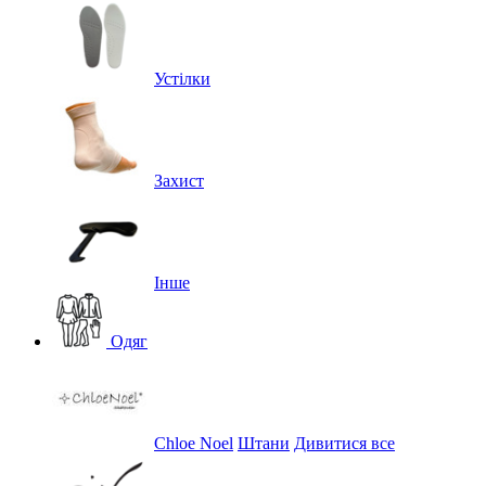
Устілки
Захист
Інше
Одяг
Chloe Noel
Штани
Дивитися все