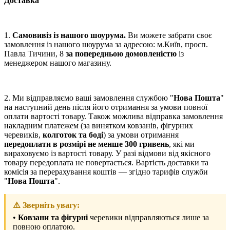
Доставка
1.
Самовивіз із нашого шоурума.
Ви можете забрати своє
замовлення із нашого шоурума за адресою: м.Київ, просп.
Павла Тичини, 8
за попередньою домовленістю
із
менеджером нашого магазину.
2. Ми відправляємо ваші замовлення службою "
Нова Пошта
"
на наступний день після його отримання за умови повної
оплати вартості товару. Також можлива відправка замовлення
накладним платежем (за винятком ковзанів, фігурних
черевиків,
колготок та боді
) за умови отримання
передоплати в розмірі не менше 300 гривень
, які ми
вираховуємо із вартості товару. У разі відмови від якісного
товару передоплата не повертається. Вартість доставки та
комісія за перерахування коштів — згідно тарифів служби
"
Нова Пошта
".
⚠️ Зверніть увагу:
•
Ковзани та фігурні
черевики відправляються лише за
повною оплатою.