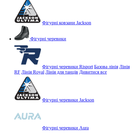
Фігурні ковзани Jackson
Фігурні черевики
Фігурні черевики Risport
Базова лінія
Лінія
RF
Лінія Royal
Лінія для танців
Дивитися все
Фігурні черевики Jackson
Фігурні черевики Aura