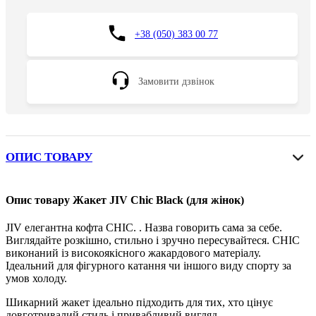
+38 (050) 383 00 77
Замовити дзвінок
ОПИС ТОВАРУ
Опис товару Жакет JIV Chic Black (для жінок)
JIV елегантна кофта CHIC. . Назва говорить сама за себе.
Виглядайте розкішно, стильно і зручно пересувайтеся. CHIC
виконаний із високоякісного жакардового матеріалу.
Ідеальний для фігурного катання чи іншого виду спорту за
умов холоду.
Шикарний жакет ідеально підходить для тих, хто цінує
довготривалий стиль і привабливий вигляд.