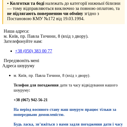
•
Колготки та боді
належать до категорії нижньої білизни
— тому відправляються виключно за повною оплатою, та
не підлягають поверненню чи обміну
згідно з
Постановою КМУ №172 від 19.03.1994.
Наша адреса:
м. Київ, пр. Павла Тичини, 8 (вхід з двору).
Зателефонуйте нам:
+38 (050) 383 00 77
Передзвоніть мені
Адреса шоуруму
м. Київ, пр. Павла Тичини, 8 (вхід з двору).
Телефон для погодження
дати та часу відвідування нашого
шоуруму
:
+38 (067) 942-56-21
На період воєнного стану наш шоурум працює тільки за
попередньою домовленістю.
Будь ласка, звʼяжіться з нами задля погодження дати і часу