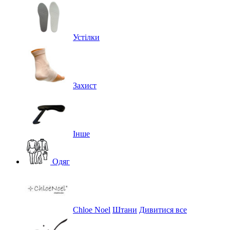
Устілки
Захист
Інше
Одяг
Chloe Noel
Штани
Дивитися все