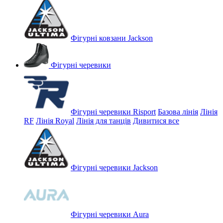
Фігурні ковзани Jackson
Фігурні черевики
Фігурні черевики Risport
Базова лінія
Лінія
RF
Лінія Royal
Лінія для танців
Дивитися все
Фігурні черевики Jackson
Фігурні черевики Aura