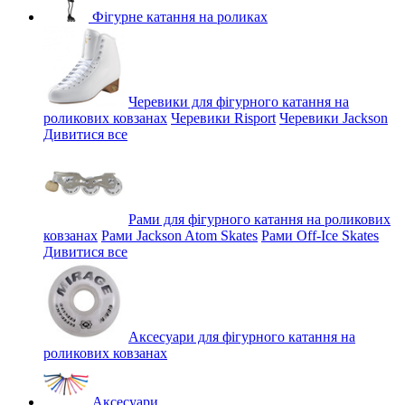
Фігурне катання на роликах
Черевики для фігурного катання на
роликових ковзанах
Черевики Risport
Черевики Jackson
Дивитися все
Рами для фігурного катання на роликових
ковзанах
Рами Jackson Atom Skates
Рами Off-Ice Skates
Дивитися все
Аксесуари для фігурного катання на
роликових ковзанах
Аксесуари