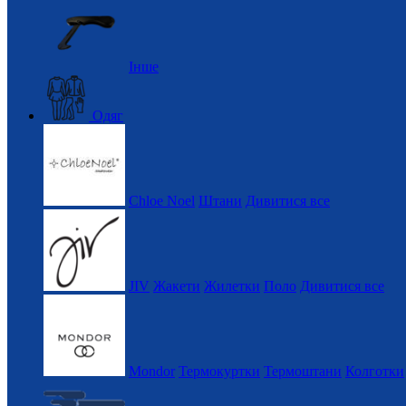
Інше
Одяг
Chloe Noel
Штани
Дивитися все
JIV
Жакети
Жилетки
Поло
Дивитися все
Mondor
Термокуртки
Термоштани
Колготки