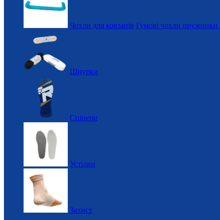
Чохли для ковзанів
Гумові чохли пружинки 
Шнурки
Спінери
Устілки
Захист