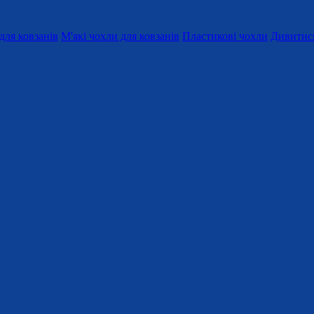
для ковзанів
М'які чохли для ковзанів
Пластикові чохли
Дивитися