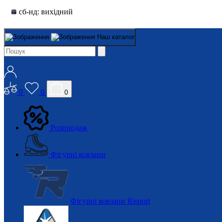
сб-нд: вихідний
Наш каталог
0
0
0
Розпродаж
Фігурні ковзани
Фігурні ковзани Risport