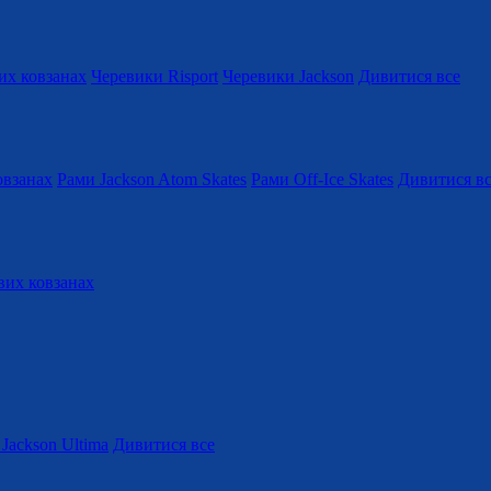
их ковзанах
Черевики Risport
Черевики Jackson
Дивитися все
овзанах
Рами Jackson Atom Skates
Рами Off-Ice Skates
Дивитися в
вих ковзанах
Jackson Ultima
Дивитися все