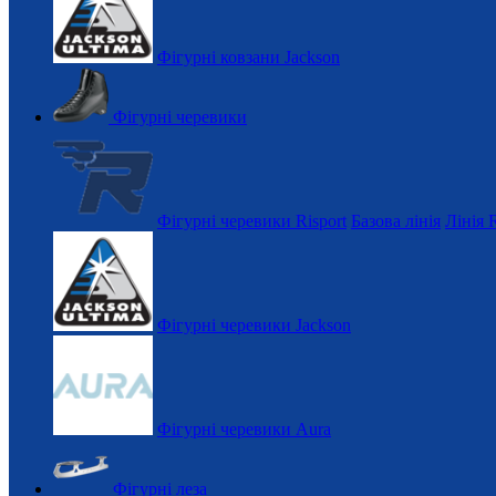
Фігурні ковзани Jackson
Фігурні черевики
Фігурні черевики Risport
Базова лінія
Лінія 
Фігурні черевики Jackson
Фігурні черевики Aura
Фігурні леза