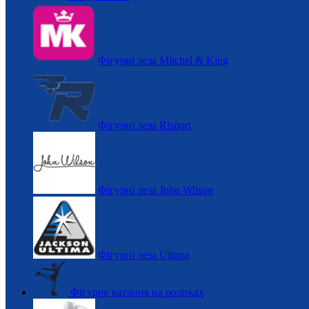
Фігурні леза Mitchel & King
Фігурні леза Risport
Фігурні леза John Wilson
Фігурні леза Ultima
Фігурне катання на роликах