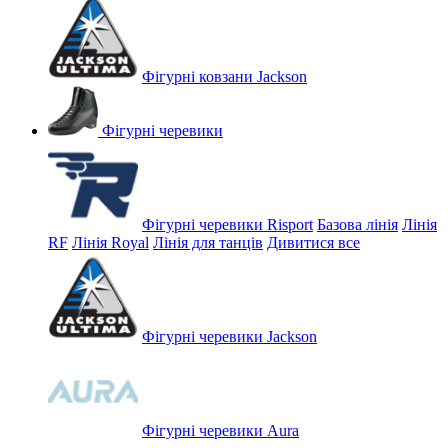
Фігурні ковзани Jackson
Фігурні черевики
Фігурні черевики Risport
Базова лінія
Лінія
RF
Лінія Royal
Лінія для танців
Дивитися все
Фігурні черевики Jackson
Фігурні черевики Aura