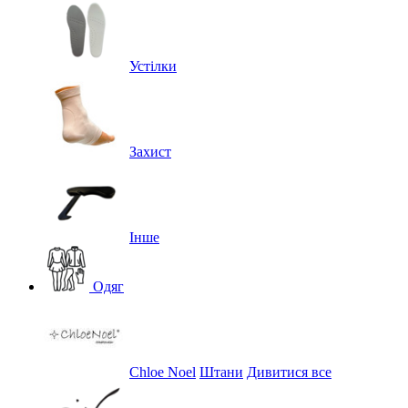
Устілки
Захист
Інше
Одяг
Chloe Noel
Штани
Дивитися все