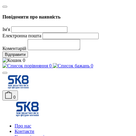
Повідомити про наявність
Ім'я
Електронна пошта
Коментарій
Відправити
0
0
0
0
Про нас
Контакти