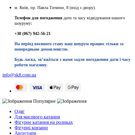
м. Київ, пр. Павла Тичини, 8 (вхід з двору).
Телефон для погодження
дати та часу відвідування нашого
шоуруму
:
+38 (067) 942-56-21
На період воєнного стану наш шоурум працює тільки за
попередньою домовленістю.
Будь ласка, звʼяжіться з нами задля погодження дати і часу
роботи магазину.
info@sk8.com.ua
Популярне
Одяг
Для масового катання
Фігурне катання на роликах
Фігурні ковзани
Аксесуари