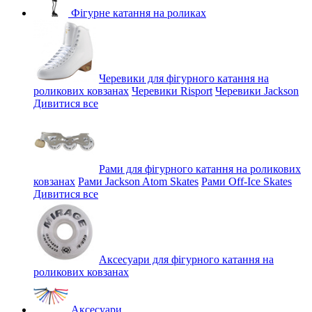
Фігурне катання на роликах
Черевики для фігурного катання на
роликових ковзанах
Черевики Risport
Черевики Jackson
Дивитися все
Рами для фігурного катання на роликових
ковзанах
Рами Jackson Atom Skates
Рами Off-Ice Skates
Дивитися все
Аксесуари для фігурного катання на
роликових ковзанах
Аксесуари