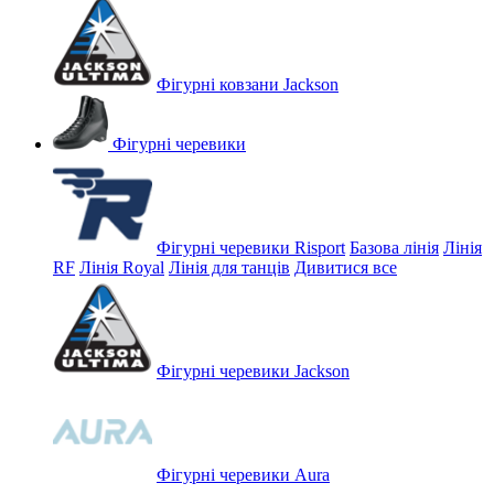
Фігурні ковзани Jackson
Фігурні черевики
Фігурні черевики Risport
Базова лінія
Лінія
RF
Лінія Royal
Лінія для танців
Дивитися все
Фігурні черевики Jackson
Фігурні черевики Aura