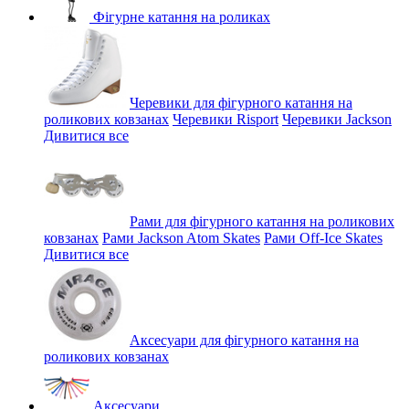
Фігурне катання на роликах
Черевики для фігурного катання на
роликових ковзанах
Черевики Risport
Черевики Jackson
Дивитися все
Рами для фігурного катання на роликових
ковзанах
Рами Jackson Atom Skates
Рами Off-Ice Skates
Дивитися все
Аксесуари для фігурного катання на
роликових ковзанах
Аксесуари