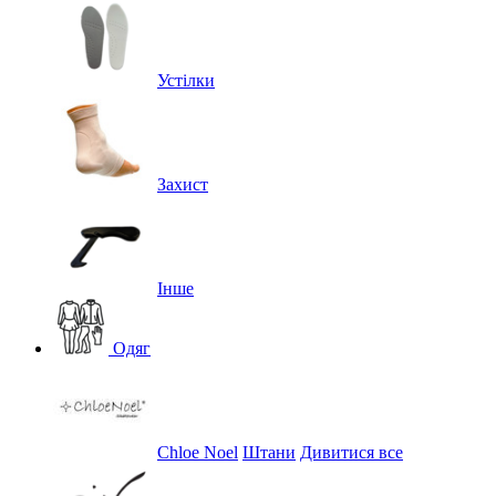
Устілки
Захист
Інше
Одяг
Chloe Noel
Штани
Дивитися все