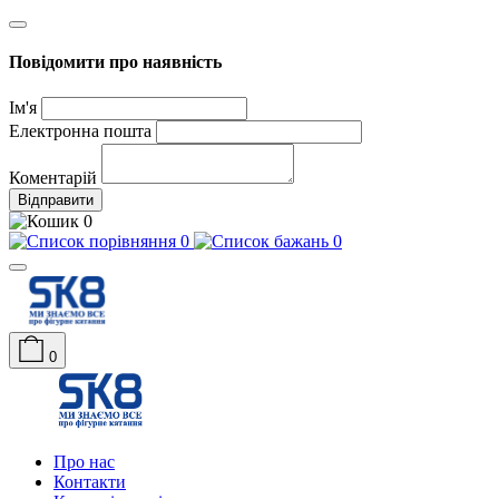
Повідомити про наявність
Ім'я
Електронна пошта
Коментарій
Відправити
0
0
0
0
Про нас
Контакти