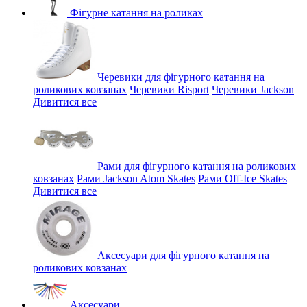
Фігурне катання на роликах
Черевики для фігурного катання на
роликових ковзанах
Черевики Risport
Черевики Jackson
Дивитися все
Рами для фігурного катання на роликових
ковзанах
Рами Jackson Atom Skates
Рами Off-Ice Skates
Дивитися все
Аксесуари для фігурного катання на
роликових ковзанах
Аксесуари