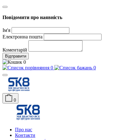
Повідомити про наявність
Ім'я
Електронна пошта
Коментарій
Відправити
0
0
0
0
Про нас
Контакти