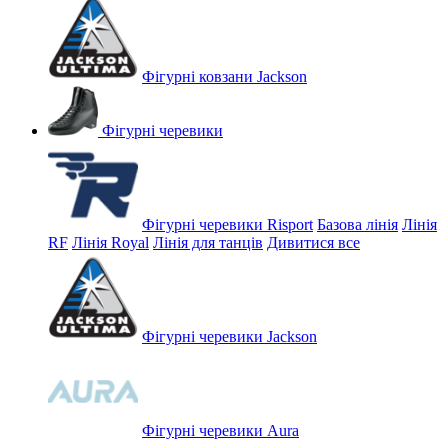
Фігурні ковзани Jackson
Фігурні черевики
Фігурні черевики Risport
Базова лінія
Лінія
RF
Лінія Royal
Лінія для танців
Дивитися все
Фігурні черевики Jackson
Фігурні черевики Aura