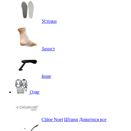
Устілки
Захист
Інше
Одяг
Chloe Noel
Штани
Дивитися все