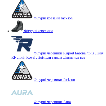
Фігурні ковзани Jackson
Фігурні черевики
Фігурні черевики Risport
Базова лінія
Лінія
RF
Лінія Royal
Лінія для танців
Дивитися все
Фігурні черевики Jackson
Фігурні черевики Aura