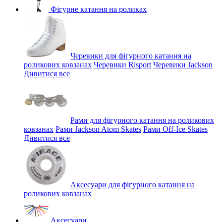
Фігурне катання на роликах
Черевики для фігурного катання на
роликових ковзанах
Черевики Risport
Черевики Jackson
Дивитися все
Рами для фігурного катання на роликових
ковзанах
Рами Jackson Atom Skates
Рами Off-Ice Skates
Дивитися все
Аксесуари для фігурного катання на
роликових ковзанах
Аксесуари