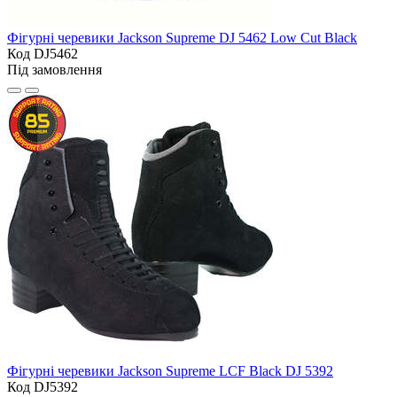
Фігурні черевики Jackson Supreme DJ 5462 Low Cut Black
Код DJ5462
Під замовлення
Фігурні черевики Jackson Supreme LCF Black DJ 5392
Код DJ5392