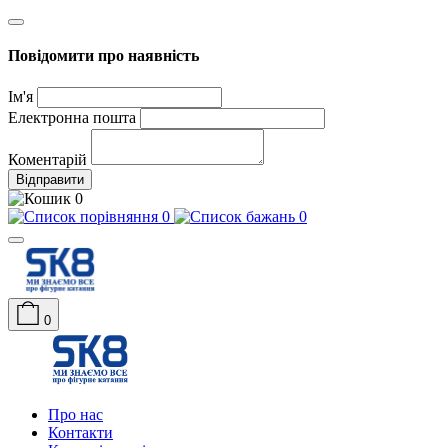
Повідомити про наявність
Ім'я
Електронна пошта
Коментарій
Відправити
0
0
0
0
Про нас
Контакти