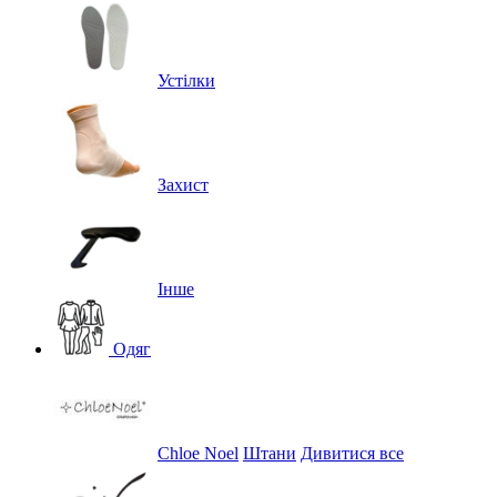
Устілки
Захист
Інше
Одяг
Chloe Noel
Штани
Дивитися все