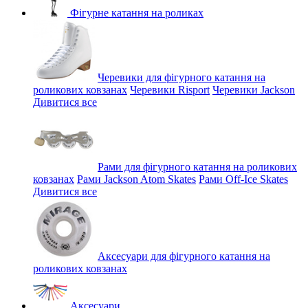
Фігурне катання на роликах
Черевики для фігурного катання на
роликових ковзанах
Черевики Risport
Черевики Jackson
Дивитися все
Рами для фігурного катання на роликових
ковзанах
Рами Jackson Atom Skates
Рами Off-Ice Skates
Дивитися все
Аксесуари для фігурного катання на
роликових ковзанах
Аксесуари