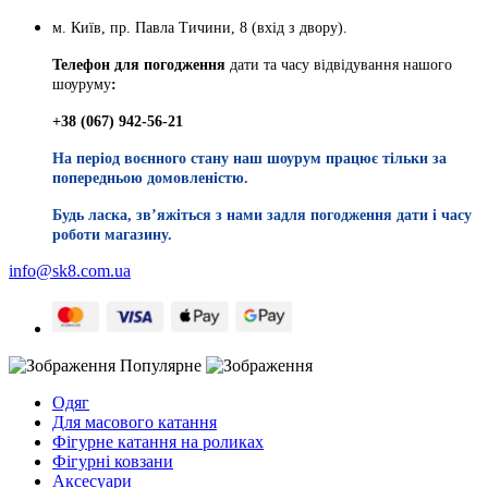
м. Київ, пр. Павла Тичини, 8 (вхід з двору).
Телефон для погодження
дати та часу відвідування нашого
шоуруму
:
+38 (067) 942-56-21
На період воєнного стану наш шоурум працює тільки за
попередньою домовленістю.
Будь ласка, звʼяжіться з нами задля погодження дати і часу
роботи магазину.
info@sk8.com.ua
Популярне
Одяг
Для масового катання
Фігурне катання на роликах
Фігурні ковзани
Аксесуари