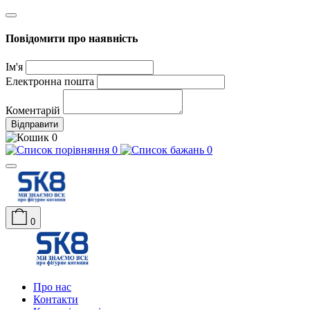
Повідомити про наявність
Ім'я
Електронна пошта
Коментарій
Відправити
0
0
0
0
Про нас
Контакти