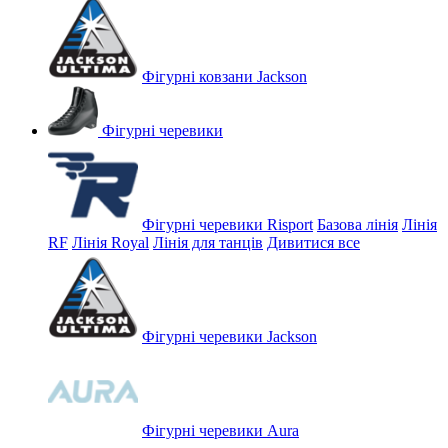
Фігурні ковзани Jackson
Фігурні черевики
Фігурні черевики Risport
Базова лінія
Лінія
RF
Лінія Royal
Лінія для танців
Дивитися все
Фігурні черевики Jackson
Фігурні черевики Aura