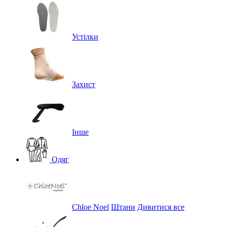
Устілки
Захист
Інше
Одяг
Chloe Noel
Штани
Дивитися все