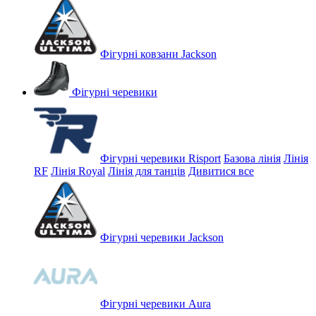
Фігурні ковзани Jackson
Фігурні черевики
Фігурні черевики Risport
Базова лінія
Лінія
RF
Лінія Royal
Лінія для танців
Дивитися все
Фігурні черевики Jackson
Фігурні черевики Aura