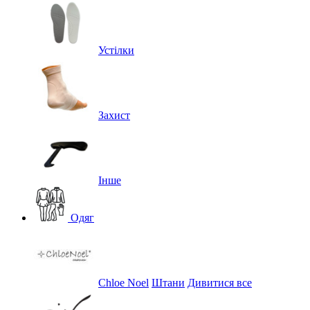
Устілки
Захист
Інше
Одяг
Chloe Noel
Штани
Дивитися все