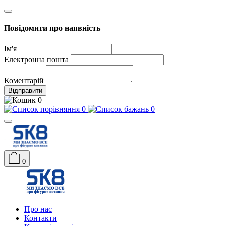
Повідомити про наявність
Ім'я
Електронна пошта
Коментарій
Відправити
0
0
0
0
Про нас
Контакти