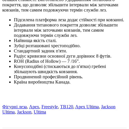
покриття, що дозволяє збільшити інтервали між заточками
ковзанів, тим самим подовжуючи термін служби лез.
Підсилена платформа леза додає стійкості при ковзанні.
Додавання титанового покриття дозволяє збільшити
інтервали між заточками ковзанів, тим самим
подовжуючи термін служби лез.
Найвища якість сталі.
Зубці розташовані хрестоподібно.
Стандартний задник п'яти.
Радіус кривизни основної дуги дорівнює 8 футів.
ROH (Radius of Hollow) — 7 /16”.
Конусоподібні (стискаються до п'ятки) гребені
збільшують швидкість ковзання.
Продвинений професійний рівень.
Країна виробництва Канада.
Фігурні леза
,
Apex
,
Freestyle
,
TB120
,
Apex Ultima
,
Jackson
Ultima
,
Jackson
,
Ultima