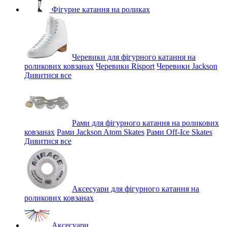
Фігурне катання на роликах
Черевики для фігурного катання на
роликових ковзанах
Черевики Risport
Черевики Jackson
Дивитися все
Рами для фігурного катання на роликових
ковзанах
Рами Jackson Atom Skates
Рами Off-Ice Skates
Дивитися все
Аксесуари для фігурного катання на
роликових ковзанах
Аксесуари