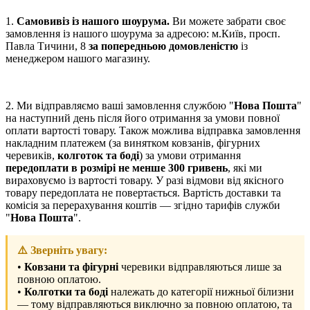
1.
Самовивіз із нашого шоурума.
Ви можете забрати своє
замовлення із нашого шоурума за адресою: м.Київ, просп.
Павла Тичини, 8
за попередньою домовленістю
із
менеджером нашого магазину.
2. Ми відправляємо ваші замовлення службою "
Нова Пошта
"
на наступний день після його отримання за умови повної
оплати вартості товару. Також можлива відправка замовлення
накладним платежем (за винятком ковзанів, фігурних
черевиків,
колготок та боді
) за умови отримання
передоплати в розмірі не менше 300 гривень
, які ми
вираховуємо із вартості товару. У разі відмови від якісного
товару передоплата не повертається. Вартість доставки та
комісія за перерахування коштів — згідно тарифів служби
"
Нова Пошта
".
⚠️ Зверніть увагу:
•
Ковзани та фігурні
черевики відправляються лише за
повною оплатою.
•
Колготки та боді
належать до категорії нижньої білизни
— тому відправляються виключно за повною оплатою, та