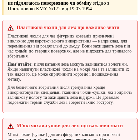
не підлягають поверненню чи обміну
згідно з
Постановою КМУ №172 від 19.03.1994.
Пластикові чохли для лез: що важливо знати
Пластикові чохли для лез фігурних ковзанів призначені
виключно для короткочасного використання — наприклад, для
переміщення від роздягальні до льоду. Вони захищають леза під
час ходьби по твердих поверхнях, але не підходять для тривалого
зберігання.
Пам’ятайте:
після катання леза можуть залишатися вологими.
Якщо надягнути пластикові чохли на мокрі леза та залишити їх
так надовго, це може спричинити корозію і пошкодження
металу.
Для безпечного зберігання після тренування краще
використовувати спеціальні тканинні чохли-сушки, які вбирають
залишкову вологу та захищають леза від іржі. Це дозволяє
подовжити термін служби лез і зберегти їхню гостроту.
М’які чохли-сушки для лез: що важливо знати
М’які чохли (сушки) для лез фігурних ковзанів призначені
виключно для зберігання та перенесення лез
. Вони