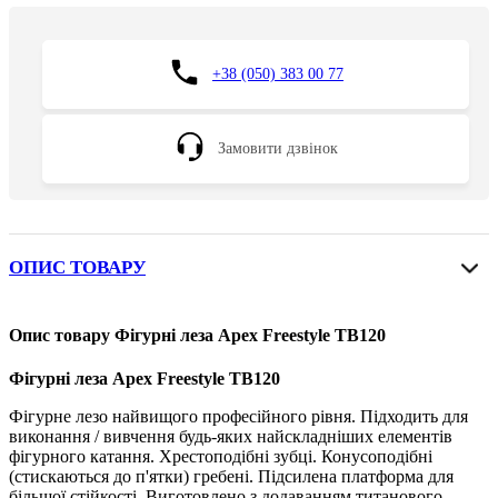
+38 (050) 383 00 77
Замовити дзвінок
ОПИС ТОВАРУ
Опис товару Фігурні леза Apex Freestyle TB120
Фігурні леза Apex Freestyle TB120
Фігурне лезо найвищого професійного рівня. Підходить для
виконання / вивчення будь-яких найскладніших елементів
фігурного катання. Хрестоподібні зубці. Конусоподібні
(стискаються до п'ятки) гребені. Підсилена платформа для
більшої стійкості. Виготовлено з додаванням титанового