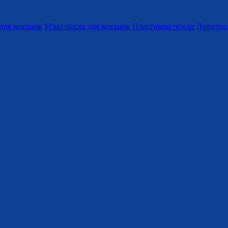
для ковзанів
М'які чохли для ковзанів
Пластикові чохли
Дивитися