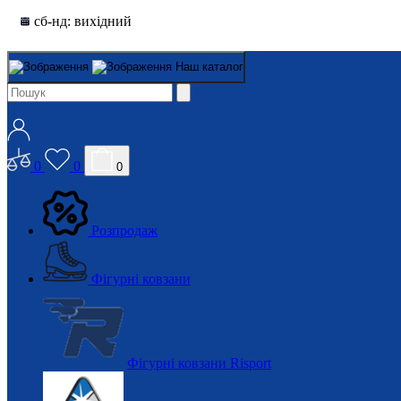
сб-нд: вихідний
Наш каталог
0
0
0
Розпродаж
Фігурні ковзани
Фігурні ковзани Risport