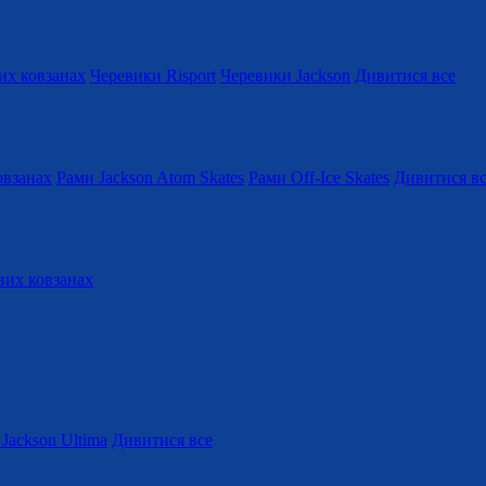
их ковзанах
Черевики Risport
Черевики Jackson
Дивитися все
овзанах
Рами Jackson Atom Skates
Рами Off-Ice Skates
Дивитися в
вих ковзанах
Jackson Ultima
Дивитися все