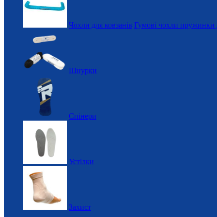
Чохли для ковзанів
Гумові чохли пружинки 
Шнурки
Спінери
Устілки
Захист