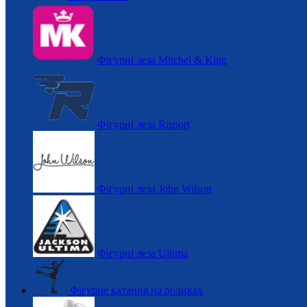
Фігурні леза Mitchel & King
Фігурні леза Risport
Фігурні леза John Wilson
Фігурні леза Ultima
Фігурне катання на роликах