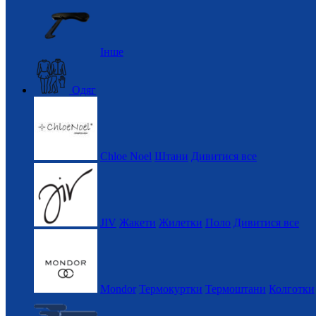
Інше
Одяг
Chloe Noel
Штани
Дивитися все
JIV
Жакети
Жилетки
Поло
Дивитися все
Mondor
Термокуртки
Термоштани
Колготки