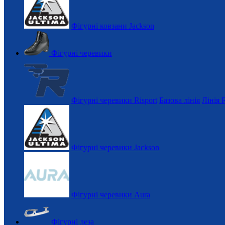
Фігурні ковзани Jackson
Фігурні черевики
Фігурні черевики Risport
Базова лінія
Лінія 
Фігурні черевики Jackson
Фігурні черевики Aura
Фігурні леза